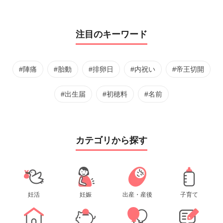
注目のキーワード
#陣痛
#胎動
#排卵日
#内祝い
#帝王切開
#出生届
#初穂料
#名前
カテゴリから探す
妊活
妊娠
出産・産後
子育て