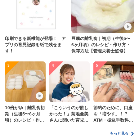
印刷できる新機能が登場！ ア
豆腐の離乳食｜初期（生後5〜
プリの育児記録を紙で残せま
6ヶ月頃）のレシピ・作り方・
す！
保存方法【管理栄養士監修】
3
4
5
10倍がゆ｜離乳食初
「こういうのが欲し
節約のために、口座
期（生後5〜6ヶ月
かった！」菊地亜美
を「増やす」！？
頃）のレシピ・作り
さんに聞いた育児
ATM・振込手数料の
方・保存方法【管理
の”リアルな本音”
ムダを減らす新しい
栄養士監修】
家計管理術
もっと見る