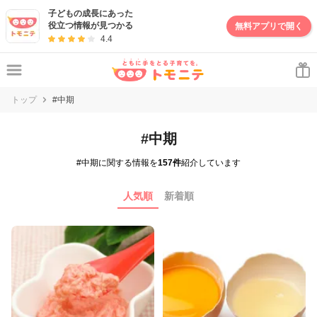
子どもの成長にあった
役立つ情報が見つかる
無料アプリで開く
4.4
トップ
#中期
#中期
#中期に関する情報を
157件
紹介しています
人気順
新着順