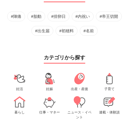
#陣痛
#胎動
#排卵日
#内祝い
#帝王切開
#出生届
#初穂料
#名前
カテゴリから探す
妊活
妊娠
出産・産後
子育て
暮らし
仕事・マネー
ニュース・イベ
連載・体験談
ント