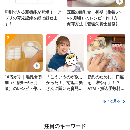
印刷できる新機能が登場！ ア
豆腐の離乳食｜初期（生後5〜
プリの育児記録を紙で残せま
6ヶ月頃）のレシピ・作り方・
す！
保存方法【管理栄養士監修】
3
4
5
10倍がゆ｜離乳食初
「こういうのが欲し
節約のために、口座
期（生後5〜6ヶ月
かった！」菊地亜美
を「増やす」！？
頃）のレシピ・作り
さんに聞いた育児
ATM・振込手数料の
方・保存方法【管理
の”リアルな本音”
ムダを減らす新しい
栄養士監修】
家計管理術
もっと見る
注目のキーワード