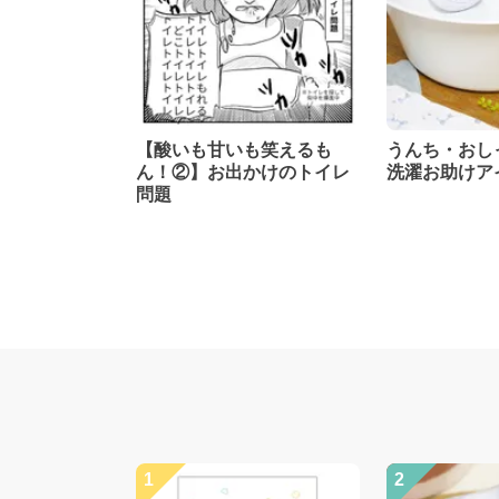
【酸いも甘いも笑えるも
うんち・お
ん！②】お出かけのトイレ
洗濯お助けア
問題
1
2