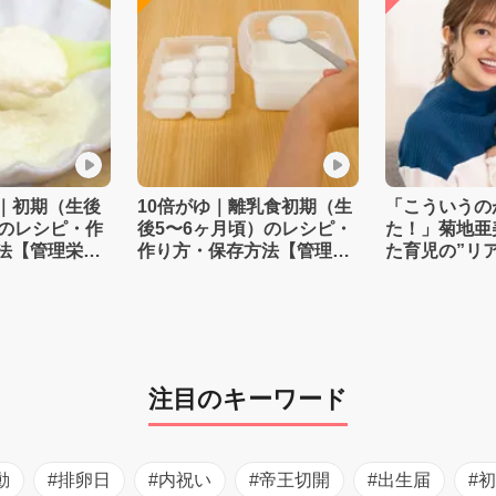
｜初期（生後
10倍がゆ｜離乳食初期（生
「こういうの
）のレシピ・作
後5〜6ヶ月頃）のレシピ・
た！」菊地亜
法【管理栄養
作り方・保存方法【管理栄
た育児の”リ
養士監修】
注目のキーワード
動
#排卵日
#内祝い
#帝王切開
#出生届
#