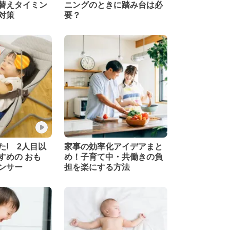
替えタイミン
ニングのときに踏み台は必
対策
要？
た! 2人目以
家事の効率化アイデアまと
すめの おも
め！子育て中・共働きの負
ンサー
担を楽にする方法