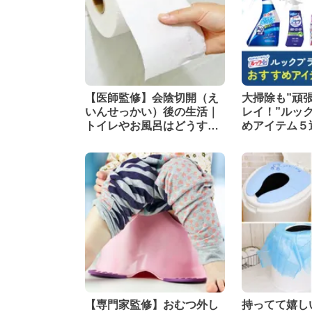
【医師監修】会陰切開（え
大掃除も”頑
いんせっかい）後の生活｜
レイ！”ルッ
トイレやお風呂はどうす
めアイテム５
る？
【専門家監修】おむつ外し
持ってて嬉し