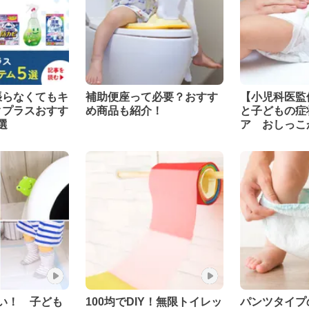
張らなくてもキ
補助便座って必要？おすす
【小児科医監
クプラスおすす
め商品も紹介！
と子どもの症
選
ア おしっこ
う
い！ 子ども
100均でDIY！無限トイレッ
パンツタイプ