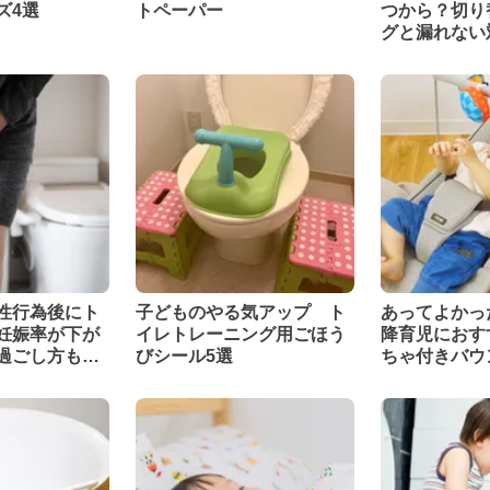
ズ4選
トペーパー
つから？切り
グと漏れない
性行為後にト
子どものやる気アップ ト
あってよかっ
妊娠率が下が
イレトレーニング用ごほう
降育児におす
過ごし方も解
びシール5選
ちゃ付きバウ