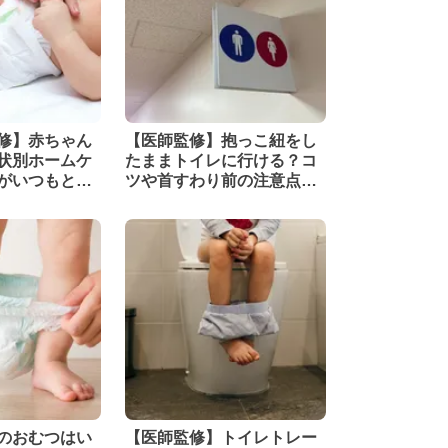
修】赤ちゃん
【医師監修】抱っこ紐をし
状別ホームケ
たままトイレに行ける？コ
がいつもと違
ツや首すわり前の注意点も
解説
のおむつはい
【医師監修】トイレトレー