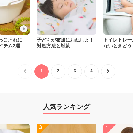
しっこ汚れに
子どもが布団におねしょ！
トイレトレー
イテム2選
対処方法と対策
ないときどう
1
2
3
4
人気ランキング
3
4