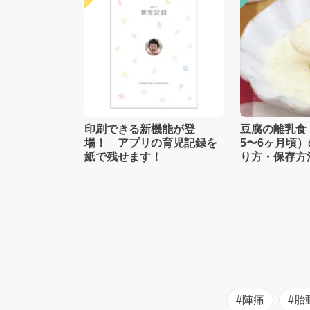
印刷できる新機能が登
豆腐の離乳食
場！ アプリの育児記録を
5〜6ヶ月頃
紙で残せます！
り方・保存方
士監修】
#陣痛
#胎