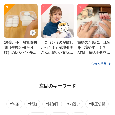
3
4
5
10倍がゆ｜離乳食初
「こういうのが欲し
節約のために、口座
期（生後5〜6ヶ月
かった！」菊地亜美
を「増やす」！？
頃）のレシピ・作り
さんに聞いた育児
ATM・振込手数料の
方・保存方法【管理
の”リアルな本音”
ムダを減らす新しい
栄養士監修】
家計管理術
もっと見る
注目のキーワード
#陣痛
#胎動
#排卵日
#内祝い
#帝王切開