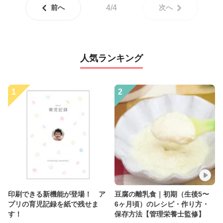
前へ
4/4
次へ
人気ランキング
1
2
印刷できる新機能が登場！ ア
豆腐の離乳食｜初期（生後5〜
プリの育児記録を紙で残せま
6ヶ月頃）のレシピ・作り方・
す！
保存方法【管理栄養士監修】