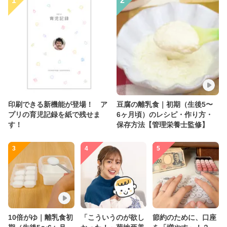
1
2
印刷できる新機能が登場！ ア
豆腐の離乳食｜初期（生後5〜
プリの育児記録を紙で残せま
6ヶ月頃）のレシピ・作り方・
す！
保存方法【管理栄養士監修】
3
4
5
10倍がゆ｜離乳食初
「こういうのが欲し
節約のために、口座