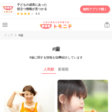
子どもの成長にあった
役立つ情報が見つかる
無料アプリで開く
4.4
トップ
#歯
#歯
#歯に関する情報を
12件
紹介しています
人気順
新着順