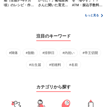
期（生後5〜6ヶ月
かった！」菊地亜美
を「増やす」！？
頃）のレシピ・作り
さんに聞いた育児
ATM・振込手数料の
方・保存方法【管理
の”リアルな本音”
ムダを減らす新しい
栄養士監修】
家計管理術
もっと見る
注目のキーワード
#陣痛
#胎動
#排卵日
#内祝い
#帝王切開
#出生届
#初穂料
#名前
カテゴリから探す