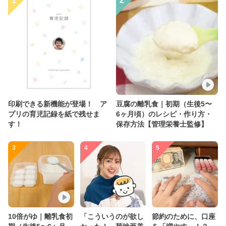
1
2
印刷できる新機能が登場！ ア
豆腐の離乳食｜初期（生後5〜
プリの育児記録を紙で残せま
6ヶ月頃）のレシピ・作り方・
す！
保存方法【管理栄養士監修】
3
4
5
10倍がゆ｜離乳食初
「こういうのが欲し
節約のために、口座