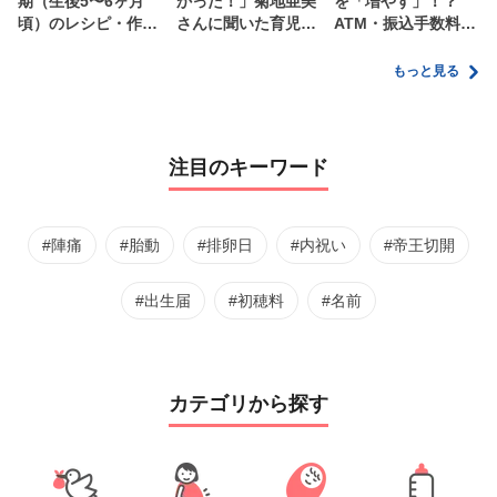
期（生後5〜6ヶ月
かった！」菊地亜美
を「増やす」！？
頃）のレシピ・作り
さんに聞いた育児
ATM・振込手数料の
方・保存方法【管理
の”リアルな本音”
ムダを減らす新しい
栄養士監修】
家計管理術
もっと見る
注目のキーワード
#陣痛
#胎動
#排卵日
#内祝い
#帝王切開
#出生届
#初穂料
#名前
カテゴリから探す