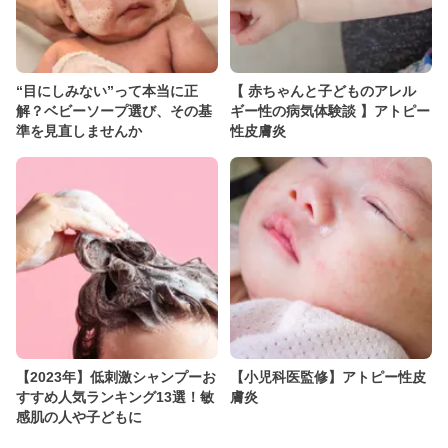
“目にしみない”って本当に正
【 赤ちゃんと子どものアレル
解？ベビーソープ選び、その基
ギー性の病気体験談 】アトピー
準を見直しませんか
性皮膚炎
【2023年】低刺激シャンプーお
【小児科医監修】アトピー性皮
すすめ人気ランキング13選！敏
膚炎
感肌の人や子どもに