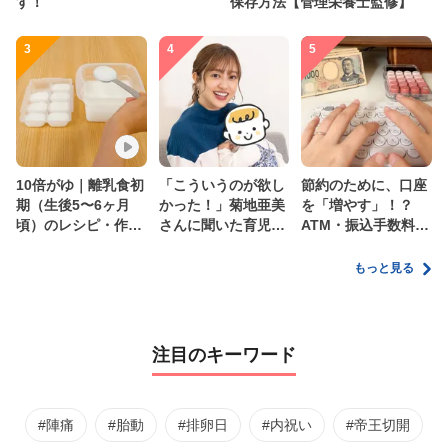
す！
保存方法【管理栄養士監修】
3
4
5
10倍がゆ｜離乳食初
「こういうのが欲し
節約のために、口座
期（生後5〜6ヶ月
かった！」菊地亜美
を「増やす」！？
頃）のレシピ・作り
さんに聞いた育児
ATM・振込手数料の
方・保存方法【管理
の”リアルな本音”
ムダを減らす新しい
栄養士監修】
家計管理術
もっと見る
注目のキーワード
#陣痛
#胎動
#排卵日
#内祝い
#帝王切開