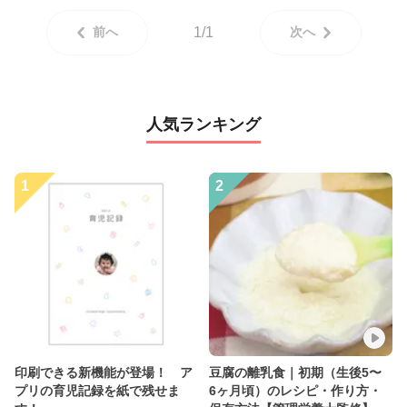
前へ
1/1
次へ
人気ランキング
1
2
印刷できる新機能が登場！ ア
豆腐の離乳食｜初期（生後5〜
プリの育児記録を紙で残せま
6ヶ月頃）のレシピ・作り方・