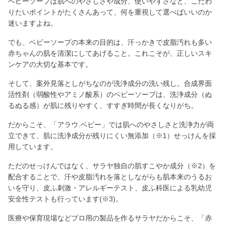
ベビーソープは肌へのやさしさや成分、使いやすさなど、こだわ
りたいポイントがたくさんあって、何を重視して選べばいいのか
迷いますよね。
でも、ベビーソープの本来の目的は、汗っかきで皮脂汚れも多い
赤ちゃんの肌を清潔にしてあげること。これこそが、正しいスキ
ンケアの大切な基本です。
そして、案外見落としがちなのが洗浄成分の洗い残し。合成界面
活性剤（弱酸性やアミノ酸系）のベビーソープは、洗浄成分（ぬ
るぬる感）が肌に残りやすく、すすぎ時間が長くなりがち。
だからこそ、「アラウ.ベビー」では肌へのやさしさと洗浄力が両
立できて、肌に洗浄成分が残りにくい無添加（※1）せっけんを採
用しています。
ただのせっけんではなく、サラヤ独自の肌すこやか成分（※2）を
配合することで、汗や皮脂汚れを落としながらも肌本来のうるお
いを守り、皮ふ刺激・アレルギーテスト、皮ふ科医による乳幼児
安全性テストも行っています(※3)。
医療や保育現場などプロ用の製品を作るサラヤだからこそ、「赤