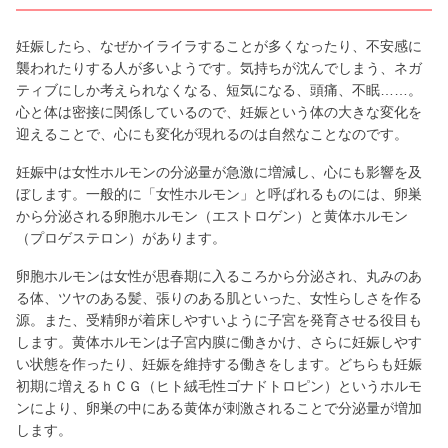
妊娠したら、なぜかイライラすることが多くなったり、不安感に
襲われたりする人が多いようです。気持ちが沈んでしまう、ネガ
ティブにしか考えられなくなる、短気になる、頭痛、不眠……。
心と体は密接に関係しているので、妊娠という体の大きな変化を
迎えることで、心にも変化が現れるのは自然なことなのです。
妊娠中は女性ホルモンの分泌量が急激に増減し、心にも影響を及
ぼします。一般的に「女性ホルモン」と呼ばれるものには、卵巣
から分泌される卵胞ホルモン（エストロゲン）と黄体ホルモン
（プロゲステロン）があります。
卵胞ホルモンは女性が思春期に入るころから分泌され、丸みのあ
る体、ツヤのある髪、張りのある肌といった、女性らしさを作る
源。また、受精卵が着床しやすいように子宮を発育させる役目も
します。黄体ホルモンは子宮内膜に働きかけ、さらに妊娠しやす
い状態を作ったり、妊娠を維持する働きをします。どちらも妊娠
初期に増えるｈＣＧ（ヒト絨毛性ゴナドトロピン）というホルモ
ンにより、卵巣の中にある黄体が刺激されることで分泌量が増加
します。