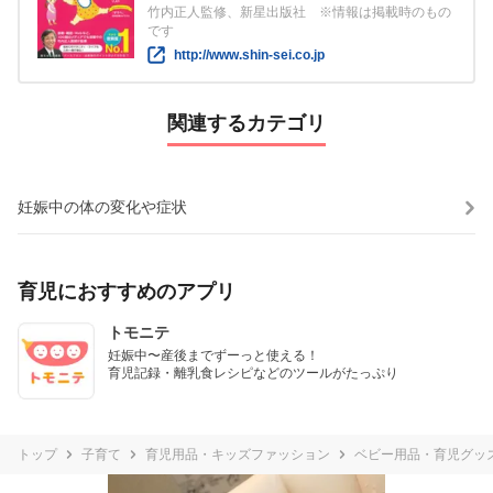
竹内正人監修、新星出版社 ※情報は掲載時のもの
です
http://www.shin-sei.co.jp
関連するカテゴリ
妊娠中の体の変化や症状
育児におすすめのアプリ
トモニテ
妊娠中〜産後までずーっと使える！

育児記録・離乳食レシピなどのツールがたっぷり
トップ
子育て
育児用品・キッズファッション
ベビー用品・育児グッ