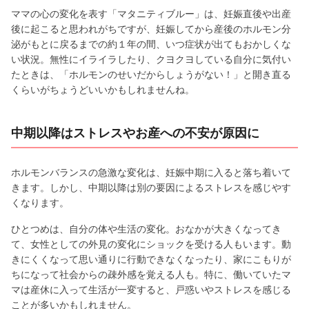
ママの心の変化を表す「マタニティブルー」は、妊娠直後や出産
後に起こると思われがちですが、妊娠してから産後のホルモン分
泌がもとに戻るまでの約１年の間、いつ症状が出てもおかしくな
い状況。無性にイライラしたり、クヨクヨしている自分に気付い
たときは、「ホルモンのせいだからしょうがない！」と開き直る
くらいがちょうどいいかもしれませんね。
中期以降はストレスやお産への不安が原因に
ホルモンバランスの急激な変化は、妊娠中期に入ると落ち着いて
きます。しかし、中期以降は別の要因によるストレスを感じやす
くなります。
ひとつめは、自分の体や生活の変化。おなかが大きくなってき
て、女性としての外見の変化にショックを受ける人もいます。動
きにくくなって思い通りに行動できなくなったり、家にこもりが
ちになって社会からの疎外感を覚える人も。特に、働いていたマ
マは産休に入って生活が一変すると、戸惑いやストレスを感じる
ことが多いかもしれません。