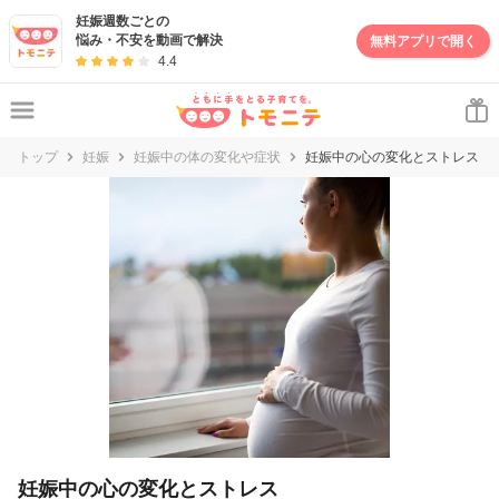
妊娠・出産・子育て情報サイト | トモニテ
妊娠週数ごとの
悩み・不安を動画で解決
無料アプリで開く
4.4
トップ
妊娠
妊娠中の体の変化や症状
妊娠中の心の変化とストレス
妊娠中の心の変化とストレス