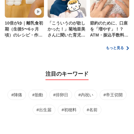
10倍がゆ｜離乳食初
「こういうのが欲し
節約のために、口座
期（生後5〜6ヶ月
かった！」菊地亜美
を「増やす」！？
頃）のレシピ・作り
さんに聞いた育児
ATM・振込手数料の
方・保存方法【管理
の”リアルな本音”
ムダを減らす新しい
栄養士監修】
家計管理術
もっと見る
注目のキーワード
#陣痛
#胎動
#排卵日
#内祝い
#帝王切開
#出生届
#初穂料
#名前