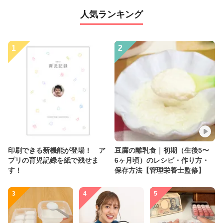
人気ランキング
1
2
印刷できる新機能が登場！ ア
豆腐の離乳食｜初期（生後5〜
プリの育児記録を紙で残せま
6ヶ月頃）のレシピ・作り方・
す！
保存方法【管理栄養士監修】
3
4
5