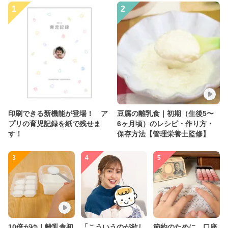
1
2
印刷できる新機能が登場！ ア
豆腐の離乳食｜初期（生後5〜
プリの育児記録を紙で残せま
6ヶ月頃）のレシピ・作り方・
す！
保存方法【管理栄養士監修】
3
4
5
10倍がゆ｜離乳食初
「こういうのが欲し
節約のために、口座