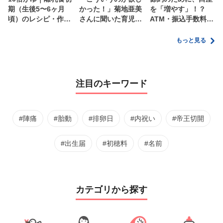
期（生後5〜6ヶ月
かった！」菊地亜美
を「増やす」！？
頃）のレシピ・作り
さんに聞いた育児
ATM・振込手数料の
方・保存方法【管理
の”リアルな本音”
ムダを減らす新しい
栄養士監修】
家計管理術
もっと見る
注目のキーワード
#陣痛
#胎動
#排卵日
#内祝い
#帝王切開
#出生届
#初穂料
#名前
カテゴリから探す