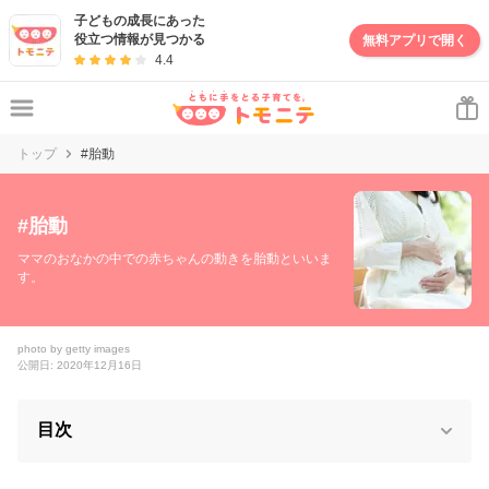
子どもの成長にあった
役立つ情報が見つかる
無料アプリで開く
4.4
トップ
#胎動
#
胎動
ママのおなかの中での赤ちゃんの動きを胎動といいま
す。
photo by getty images
公開日: 2020年12月16日
目次