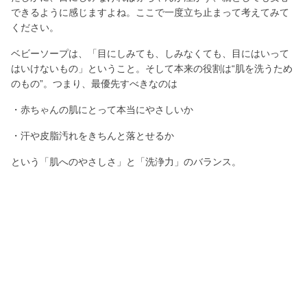
できるように感じますよね。ここで一度立ち止まって考えてみて
ください。
ベビーソープは、「目にしみても、しみなくても、目にはいって
はいけないもの」ということ。そして本来の役割は“肌を洗うため
のもの”。つまり、最優先すべきなのは
・赤ちゃんの肌にとって本当にやさしいか
・汗や皮脂汚れをきちんと落とせるか
という「肌へのやさしさ」と「洗浄力」のバランス。
「目にしみないかどうか」だけで良し悪しを判断してしまうと、
かえって見落としてしまう大切なポイントがあるんです。
妊娠中ママ
赤ちゃん用スキンケアはやっぱり"目にしみにくい"のがいい
よね？