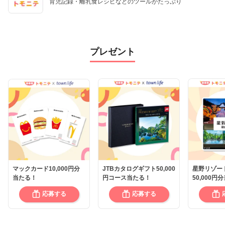
育児記録・離乳食レシピなどのツールがたっぷり
プレゼント
マックカード10,000円分
JTBカタログギフト50,000
星野リゾー
当たる！
円コース当たる！
50,000円
応募する
応募する