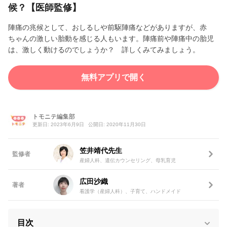
候？【医師監修】
陣痛の兆候として、おしるしや前駆陣痛などがありますが、赤
ちゃんの激しい胎動を感じる人もいます。陣痛前や陣痛中の胎児
は、激しく動けるのでしょうか？ 詳しくみてみましょう。
無料アプリで開く
トモニテ編集部
更新日: 2023年6月9日
公開日: 2020年11月30日
笠井靖代先生
監修者
産婦人科、遺伝カウンセリング、母乳育児
広田沙織
著者
看護学（産婦人科）、子育て、ハンドメイド
目次