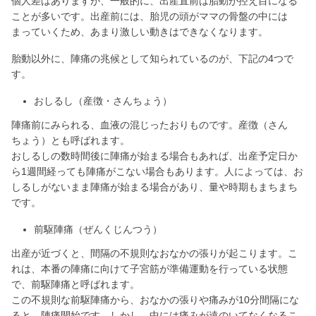
個人差はありますが、一般的に、出産直前は胎動が控え目になる
ことが多いです。出産前には、胎児の頭がママの骨盤の中には
まっていくため、あまり激しい動きはできなくなります。
胎動以外に、陣痛の兆候として知られているのが、下記の4つで
す。
おしるし（産徴・さんちょう）
陣痛前にみられる、血液の混じったおりものです。産徴（さん
ちょう）とも呼ばれます。
おしるしの数時間後に陣痛が始まる場合もあれば、出産予定日か
ら1週間経っても陣痛がこない場合もあります。人によっては、お
しるしがないまま陣痛が始まる場合があり、量や時期もまちまち
です。
前駆陣痛（ぜんくじんつう）
出産が近づくと、間隔の不規則なおなかの張りが起こります。こ
れは、本番の陣痛に向けて子宮筋が準備運動を行っている状態
で、前駆陣痛と呼ばれます。
この不規則な前駆陣痛から、おなかの張りや痛みが10分間隔にな
ると、陣痛開始です。しかし、中には痛みが遠のいてなくなるこ