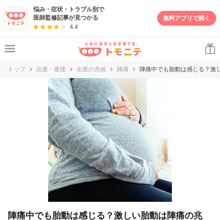
妊娠・出産・子育て情報サイト | トモニテ
悩み・症状・トラブル別で
医師監修記事が見つかる
無料アプリで開く
4.4
トップ
出産・産後
出産の兆候
陣痛
陣痛中でも胎動は感じる？激
陣痛中でも胎動は感じる？激しい胎動は陣痛の兆