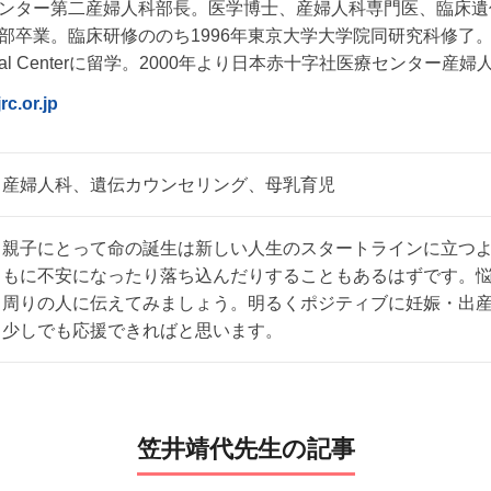
ンター第二産婦人科部長。医学博士、産婦人科専門医、臨床遺伝
部卒業。臨床研修ののち1996年東京大学大学院同研究科修了。1
Medical Centerに留学。2000年より日本赤十字社医療センター産
rc.or.jp
産婦人科、遺伝カウンセリング、母乳育児
親子にとって命の誕生は新しい人生のスタートラインに立つ
もに不安になったり落ち込んだりすることもあるはずです。
周りの人に伝えてみましょう。明るくポジティブに妊娠・出
少しでも応援できればと思います。
笠井靖代先生の記事