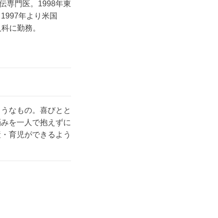
専門医。1998年東
997年より米国
婦人科に勤務。
ようなもの。喜びとと
悩みを一人で抱えずに
産・育児ができるよう