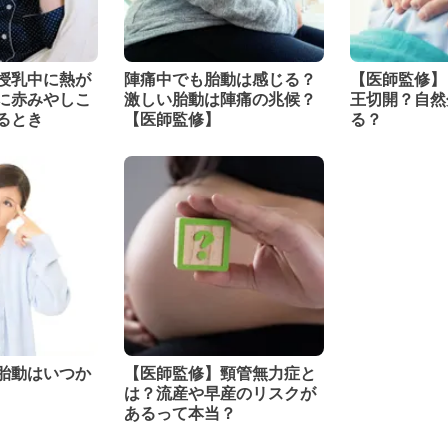
授乳中に熱が
陣痛中でも胎動は感じる？
【医師監修】
に赤みやしこ
激しい胎動は陣痛の兆候？
王切開？自然
るとき
【医師監修】
る？
胎動はいつか
【医師監修】頸管無力症と
は？流産や早産のリスクが
あるって本当？