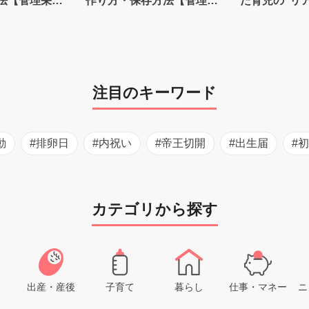
法【管理栄養
作り方・保存方法【管理栄
た育児の”リ
養士監修】
注目のキーワード
動
#排卵日
#内祝い
#帝王切開
#出生届
#
カテゴリから探す
出産・産後
子育て
暮らし
仕事・マネー
ニ