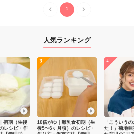
1
人気ランキング
3
4
｜初期（生後
10倍がゆ｜離乳食初期（生
「こういうの
）のレシピ・作
後5〜6ヶ月頃）のレシピ・
た！」菊地亜