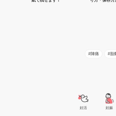
紙で残せます！
り方・保存方
士監修】
#陣痛
#胎
妊活
妊娠