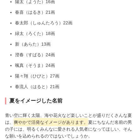
陽太（ようた）16画
春喜（はるき）21画
春太郎（しゅんたろう）22画
緑太（ろくた）18画
新（あらた）13画
澄春（すばる）24画
颯真（そうま）24画
陽々翔（ひびと）27画
春流人（はると）21画
夏をイメージした名前
青い空に輝く太陽、海や花火など楽しいことが盛りだくさんな夏
は、
爽やかで活発なイメージがあります。
夏にちなんだ名前の男
の子には、明るくみんなに愛される人気者になってほしい、そん
な願いを込められるのではないでしょうか。