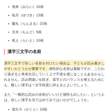
海来（みらい）16画
祐月（ゆづき）13画
蘭丸（らんまる）22画
主水（もんど）9画
來人（らいと）10画
漢字三文字の名前
漢字三文字で珍しい名前を付けたい場合は、子どもが読み書きし
やすいかどうかが重要です。
個性的な名前は素敵ですが、こだわ
り過ぎると将来生活していく上で不便を感じることもあるかもし
れません。読み間違いを防ぎ、苗字とのバランスを整えるために
も、難しい漢字は一文字程度に抑えるとよいでしょう。
また「一般的な読みの名前がいいけど個性も出したい」という人
は、珍しい漢字を当てはめてみてはいかがでしょうか。
賀久斗（がくと）19画