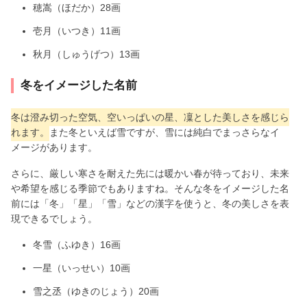
穂嵩（ほだか）28画
壱月（いつき）11画
秋月（しゅうげつ）13画
冬をイメージした名前
冬は澄み切った空気、空いっぱいの星、凜とした美しさを感じら
れます。
また冬といえば雪ですが、雪には純白でまっさらなイ
メージがあります。
さらに、厳しい寒さを耐えた先には暖かい春が待っており、未来
や希望を感じる季節でもありますね。そんな冬をイメージした名
前には「冬」「星」「雪」などの漢字を使うと、冬の美しさを表
現できるでしょう。
冬雪（ふゆき）16画
一星（いっせい）10画
雪之丞（ゆきのじょう）20画