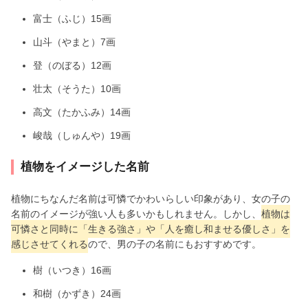
富士（ふじ）15画
山斗（やまと）7画
登（のぼる）12画
壮太（そうた）10画
高文（たかふみ）14画
峻哉（しゅんや）19画
植物をイメージした名前
植物にちなんだ名前は可憐でかわいらしい印象があり、女の子の
名前のイメージが強い人も多いかもしれません。しかし、
植物は
可憐さと同時に「生きる強さ」や「人を癒し和ませる優しさ」を
感じさせてくれる
ので、男の子の名前にもおすすめです。
樹（いつき）16画
和樹（かずき）24画