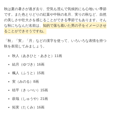
秋は夏の暑さが過ぎ去り、空気も澄んで気候的にも心地いい季節
です。また色とりどりの紅葉や中秋の名月、実りの秋など、自然
の美しさや壮大さを感じることができる季節でもあります。そん
な秋にちなんだ名前は、
知的で落ち着いた男の子をイメージさせ
ることができそうですね。
「秋」「実」「月」などの漢字を使って、いろいろな表情を持つ
秋を表現してみましょう。
秋人（あきひと・あきと）11画
結月（ゆづき）16画
楓人（ふうと）15画
実（みのる）8画
桔平（きっぺい）15画
萩哉（しゅうや）21画
拓実（たくみ）16画