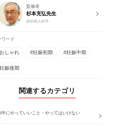
監修者
杉本充弘先生
産科婦人科学
ーワード
#おしゃれ
#妊娠初期
#妊娠中期
#妊娠後期
関連するカテゴリ
娠中にやっていいこと・やってはいけない
と