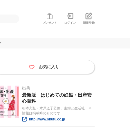
プレゼント
ログイン
新規登録
？
お気に入り
出典
最新版 はじめての妊娠・出産安
心百科
杉本充弘・木戸道子監修、主婦と生活社 ※
情報は掲載時のものです
http://www.shufu.co.jp