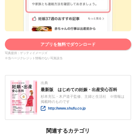
アプリを無料でダウンロード
写真提供：ゲッティイメージズ
※当ページクレジット情報のない写真該当
出典
最新版 はじめての妊娠・出産安心百科
杉本充弘・木戸道子監修、主婦と生活社 ※情報は
掲載時のものです
http://www.shufu.co.jp
関連するカテゴリ