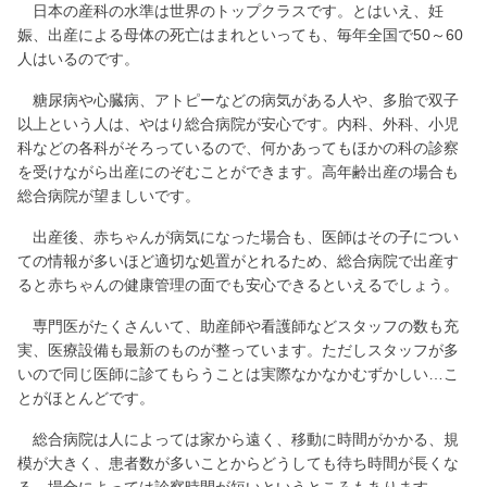
日本の産科の水準は世界のトップクラスです。とはいえ、妊
娠、出産による母体の死亡はまれといっても、毎年全国で50～60
人はいるのです。
糖尿病や心臓病、アトピーなどの病気がある人や、多胎で双子
以上という人は、やはり総合病院が安心です。内科、外科、小児
科などの各科がそろっているので、何かあってもほかの科の診察
を受けながら出産にのぞむことができます。高年齢出産の場合も
総合病院が望ましいです。
出産後、赤ちゃんが病気になった場合も、医師はその子につい
ての情報が多いほど適切な処置がとれるため、総合病院で出産す
ると赤ちゃんの健康管理の面でも安心できるといえるでしょう。
専門医がたくさんいて、助産師や看護師などスタッフの数も充
実、医療設備も最新のものが整っています。ただしスタッフが多
いので同じ医師に診てもらうことは実際なかなかむずかしい…こ
とがほとんどです。
総合病院は人によっては家から遠く、移動に時間がかかる、規
模が大きく、患者数が多いことからどうしても待ち時間が長くな
る、場合によっては診察時間が短いというところもあります。