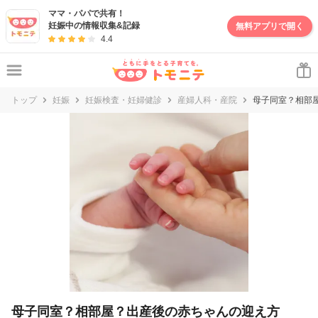
妊娠・出産・子育て情報サイト | トモニテ
ママ・パパで共有！
妊娠中の情報収集&記録
無料アプリで開く
4.4
トップ
妊娠
妊娠検査・妊婦健診
産婦人科・産院
母子同室？相部
母子同室？相部屋？出産後の赤ちゃんの迎え方