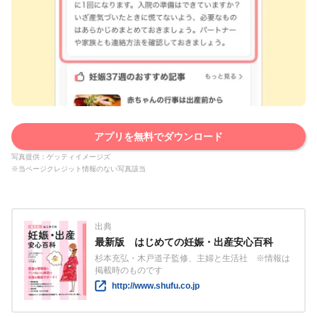
アプリを無料でダウンロード
写真提供：ゲッティイメージズ
※当ページクレジット情報のない写真該当
出典
最新版 はじめての妊娠・出産安心百科
杉本充弘・木戸道子監修、主婦と生活社 ※情報は
掲載時のものです
http://www.shufu.co.jp