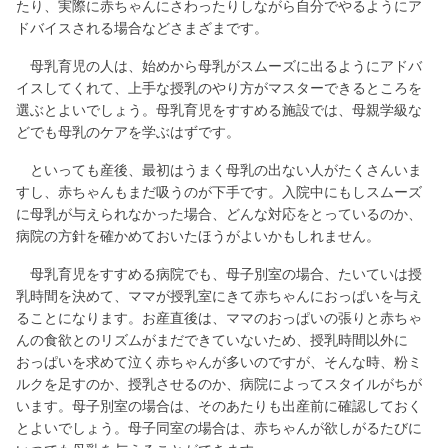
たり、実際に赤ちゃんにさわったりしながら自分でやるようにア
ドバイスされる場合などさまざまです。
母乳育児の人は、始めから母乳がスムーズに出るようにアドバ
イスしてくれて、上手な授乳のやり方がマスターできるところを
選ぶとよいでしょう。母乳育児をすすめる施設では、母親学級な
どでも母乳のケアを学ぶはずです。
といっても産後、最初はうまく母乳の出ない人がたくさんいま
すし、赤ちゃんもまだ吸うのが下手です。入院中にもしスムーズ
に母乳が与えられなかった場合、どんな対応をとっているのか、
病院の方針を確かめておいたほうがよいかもしれません。
母乳育児をすすめる病院でも、母子別室の場合、たいていは授
乳時間を決めて、ママが授乳室にきて赤ちゃんにおっぱいを与え
ることになります。お産直後は、ママのおっぱいの張りと赤ちゃ
んの食欲とのリズムがまだできていないため、授乳時間以外に
おっぱいを求めて泣く赤ちゃんが多いのですが、そんな時、粉ミ
ルクを足すのか、授乳させるのか、病院によってスタイルがちが
います。母子別室の場合は、そのあたりも出産前に確認しておく
とよいでしょう。母子同室の場合は、赤ちゃんが欲しがるたびに