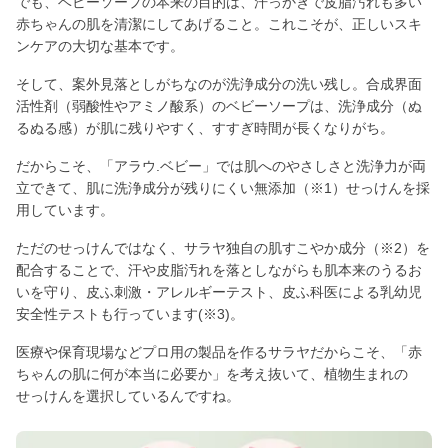
でも、ベビーソープの本来の目的は、汗っかきで皮脂汚れも多い
赤ちゃんの肌を清潔にしてあげること。これこそが、正しいスキ
ンケアの大切な基本です。
そして、案外見落としがちなのが洗浄成分の洗い残し。合成界面
活性剤（弱酸性やアミノ酸系）のベビーソープは、洗浄成分（ぬ
るぬる感）が肌に残りやすく、すすぎ時間が長くなりがち。
だからこそ、「アラウ.ベビー」では肌へのやさしさと洗浄力が両
立できて、肌に洗浄成分が残りにくい無添加（※1）せっけんを採
用しています。
ただのせっけんではなく、サラヤ独自の肌すこやか成分（※2）を
配合することで、汗や皮脂汚れを落としながらも肌本来のうるお
いを守り、皮ふ刺激・アレルギーテスト、皮ふ科医による乳幼児
安全性テストも行っています(※3)。
医療や保育現場などプロ用の製品を作るサラヤだからこそ、「赤
ちゃんの肌に何が本当に必要か」を考え抜いて、植物生まれの
せっけんを選択しているんですね。