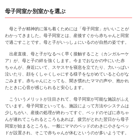
母子同室か別室かを選ぶ
母と子が精神的に落ち着くためには「母子同室」がいいことが
わかってきました。母子同室とは、産後すぐから赤ちゃんと同室
で過ごすことです。母と子がいっしょにいるのが自然の姿です。
出産直後、母と子がなるべく早く接触すること（カンガルーケ
ア）が、母と子の絆を強くします。今までおなかの中にいた赤
ちゃんが、身近にいて、スヤスヤを寝息を立てたり、力いっぱい
泣いたり、顔をくしゃくしゃにする様子をながめていると心がな
ごみます。赤ちゃんにとっても、聞き慣れたママの声や、抱かれ
たときに心音が感じられると安心します。
こういうメリットが注目されて、母子同室が可能な施設がふえ
ています。母子同室といっても、施設によって方法やシステムは
少しちがい、産後の処理が終わってすぐ、ベッドのそばに赤ちゃ
んが連れてこられるところもあれば、疲労がとれた翌日から母子
同室が始まるところも。一般にママのベッドのわきに小さなベッ
ドが設置され、そこで赤ちゃんが休むというのが多いようです。