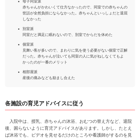
母子同室派
赤ちゃんがかわいくて仕方なかったので、同室での赤ちゃんの
世話が全然負担にならなかった。赤ちゃんといっしょだと退屈
しなかった
別室派
同室だと満足に眠れないので、別室でからだを休めた
個室派
見舞い客が多いので、まわりに気を使う必要がない個室で正解
だった。赤ちゃんが泣いても同室の人に気がねしなくてもよ
かったのが一番のメリット
相部屋派
産後の痛みなども励まし合えた
各施設の育児アドバイスに従う
入院中は、授乳、赤ちゃんの沐浴、おむつの替え方など、退院
後、困らないように育児アドバイスがあります。しかし、たとえ
ば沐浴でも、ビデオを見せるだけのところや看護師がするのを見