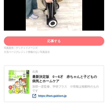
応募する
写真提供：ゲッティイメージズ
※当ページクレジット情報のない写真該当
出典
最新決定版 0～6才 赤ちゃんと子どもの
病気とホームケア
加部一彦監修、学研プラス ※情報は掲載時のもの
です
https://hon.gakken.jp