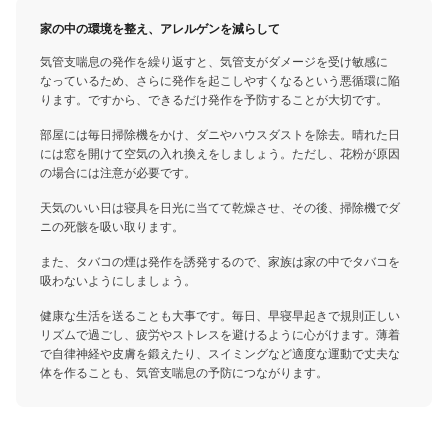
家の中の環境を整え、アレルゲンを減らして
気管支喘息の発作を繰り返すと、気管支がダメージを受け敏感に
なっているため、さらに発作を起こしやすくなるという悪循環に陥
ります。ですから、できるだけ発作を予防することが大切です。
部屋には毎日掃除機をかけ、ダニやハウスダストを除去。晴れた日
には窓を開けて空気の入れ換えをしましょう。ただし、花粉が原因
の場合には注意が必要です。
天気のいい日は寝具を日光に当てて乾燥させ、その後、掃除機でダ
ニの死骸を吸い取ります。
また、タバコの煙は発作を誘発するので、家族は家の中でタバコを
吸わないようにしましょう。
健康な生活を送ることも大事です。毎日、早寝早起きで規則正しい
リズムで過ごし、疲労やストレスを避けるように心がけます。薄着
で自律神経や皮膚を鍛えたり、スイミングなど適度な運動で丈夫な
体を作ることも、気管支喘息の予防につながります。