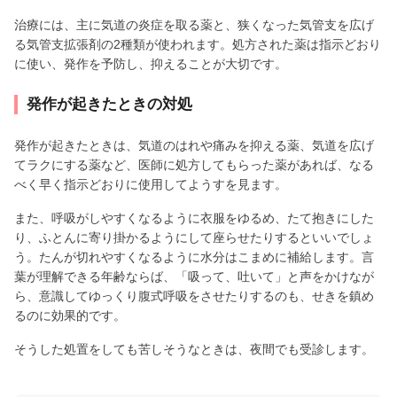
治療には、主に気道の炎症を取る薬と、狭くなった気管支を広げ
る気管支拡張剤の2種類が使われます。処方された薬は指示どおり
に使い、発作を予防し、抑えることが大切です。
発作が起きたときの対処
発作が起きたときは、気道のはれや痛みを抑える薬、気道を広げ
てラクにする薬など、医師に処方してもらった薬があれば、なる
べく早く指示どおりに使用してようすを見ます。
また、呼吸がしやすくなるように衣服をゆるめ、たて抱きにした
り、ふとんに寄り掛かるようにして座らせたりするといいでしょ
う。たんが切れやすくなるように水分はこまめに補給します。言
葉が理解できる年齢ならば、「吸って、吐いて」と声をかけなが
ら、意識してゆっくり腹式呼吸をさせたりするのも、せきを鎮め
るのに効果的です。
そうした処置をしても苦しそうなときは、夜間でも受診します。