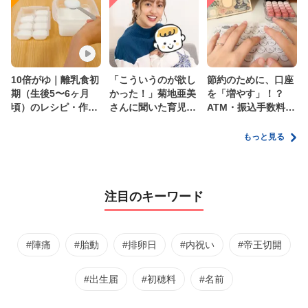
10倍がゆ｜離乳食初
「こういうのが欲し
節約のために、口座
期（生後5〜6ヶ月
かった！」菊地亜美
を「増やす」！？
頃）のレシピ・作り
さんに聞いた育児
ATM・振込手数料の
方・保存方法【管理
の”リアルな本音”
ムダを減らす新しい
栄養士監修】
家計管理術
もっと見る
注目のキーワード
#陣痛
#胎動
#排卵日
#内祝い
#帝王切開
#出生届
#初穂料
#名前