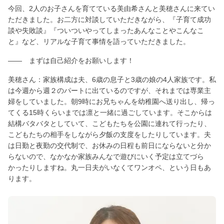
今回、2人のお子さんを育てている美由希さんと美穂さんに来てい
ただきました。お二方に対談していただきながら、『子育て成功
談や失敗談』『ついついやってしまったあんなことやこんなこ
と』など、リアルな子育て事情を語っていただきました。
―― まずは自己紹介をお願いします！
美穂さん：家族構成は夫、6歳の息子と3歳の娘の4人家族です。私
は今週から週２のパートに出ているのですが、それまでは専業主
婦をしていました。朝9時にお兄ちゃんを幼稚園へ送り出し、帰っ
てくる15時くらいまでは凛と一緒に過ごしています。そこからは
結構バタバタとしていて、こどもたちを公園に連れて行ったり、
こどもたちの相手をしながら夕飯の支度をしたりしています。夫
は日勤と夜勤の交代制で、お休みの日程も前日にならないと分か
らないので、なかなか家族みんなで遊びにいく予定は立てづら
かったりしますね。丸一日夫がいなくてワンオペ、という日もあ
ります。