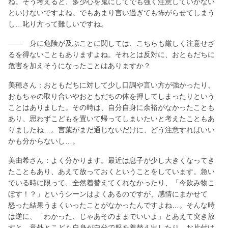
ね。そう考えると、多少心を鬼にしてでも強く注意していかない
といけないですよね。でもあまり言い過ぎても怖がらせてしまう
し…叱り方って難しいですね。
―― 身に危険が及ぶことに関しては、こちらも厳しく注意せざ
るを得ないこともありますよね。それとは反対に、おともだちに
危害を加えそうになったことはありますか？
美穂さん：おともだちに対して少し口調や言い方が強かったり、
おもちゃの取り合いやおともだちの体を押してしまったりという
ことはありました。その時は、自分自身に余裕がなかったことも
あり、思わずこどもを置いて帰ってしまいたいと考えたこともあ
りましたね…。言葉がまだ通じないだけに、どう注意すればいい
かも分からないし…。
美由希さん：よく分かります。最近は息子が少し大きくなってき
たこともあり、あえて放っておくということをしています。急い
でいる時に限って、全然着替えてくれなかったり、「今飲み物こ
ぼす！？」というシーンはよくあるのですが、感情にまかせて
怒った結果うまくいったことがなかったんですよね…。そんな時
は逆に、「わかった、じゃあそのままでいいよ」とあえて突き放
すと、意外とこども自身が自分で服を着替え出したり、お片付け