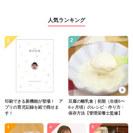
人気ランキング
1
2
印刷できる新機能が登場！ ア
豆腐の離乳食｜初期（生後5〜
プリの育児記録を紙で残せま
6ヶ月頃）のレシピ・作り方・
す！
保存方法【管理栄養士監修】
3
4
5