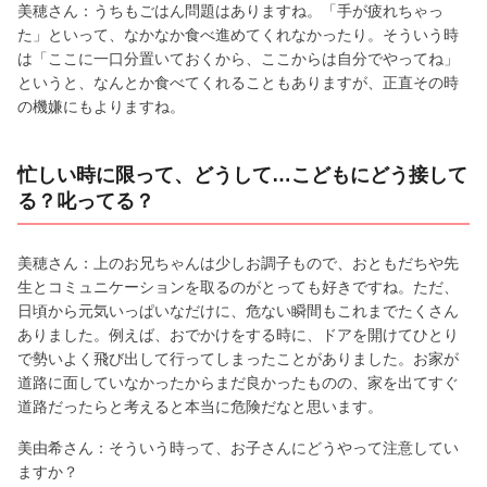
美穂さん：うちもごはん問題はありますね。「手が疲れちゃっ
た」といって、なかなか食べ進めてくれなかったり。そういう時
は「ここに一口分置いておくから、ここからは自分でやってね」
というと、なんとか食べてくれることもありますが、正直その時
の機嫌にもよりますね。
忙しい時に限って、どうして…こどもにどう接して
る？叱ってる？
美穂さん：上のお兄ちゃんは少しお調子もので、おともだちや先
生とコミュニケーションを取るのがとっても好きですね。ただ、
日頃から元気いっぱいなだけに、危ない瞬間もこれまでたくさん
ありました。例えば、おでかけをする時に、ドアを開けてひとり
で勢いよく飛び出して行ってしまったことがありました。お家が
道路に面していなかったからまだ良かったものの、家を出てすぐ
道路だったらと考えると本当に危険だなと思います。
美由希さん：そういう時って、お子さんにどうやって注意してい
ますか？