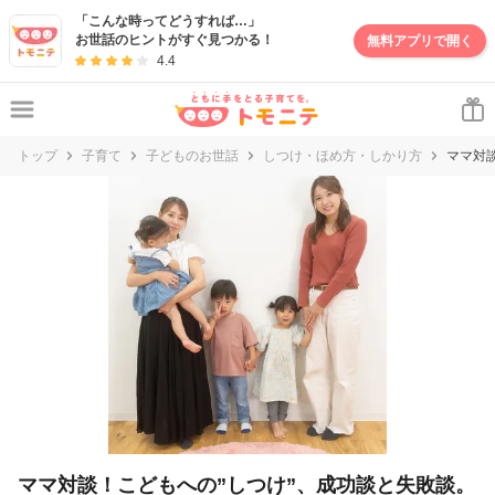
「こんな時ってどうすれば…」
お世話のヒントがすぐ見つかる！
無料アプリで開く
4.4
トップ
子育て
子どものお世話
しつけ・ほめ方・しかり方
ママ対
ママ対談！こどもへの”しつけ”、成功談と失敗談。