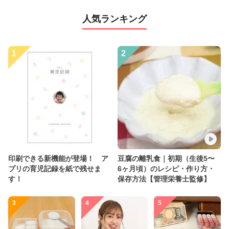
人気ランキング
1
2
印刷できる新機能が登場！ ア
豆腐の離乳食｜初期（生後5〜
プリの育児記録を紙で残せま
6ヶ月頃）のレシピ・作り方・
す！
保存方法【管理栄養士監修】
3
4
5