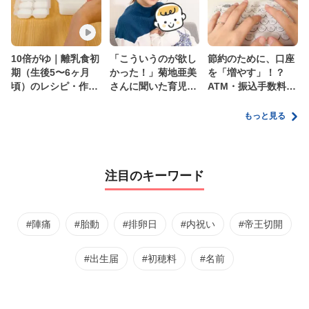
10倍がゆ｜離乳食初
「こういうのが欲し
節約のために、口座
期（生後5〜6ヶ月
かった！」菊地亜美
を「増やす」！？
頃）のレシピ・作り
さんに聞いた育児
ATM・振込手数料の
方・保存方法【管理
の”リアルな本音”
ムダを減らす新しい
栄養士監修】
家計管理術
もっと見る
注目のキーワード
#陣痛
#胎動
#排卵日
#内祝い
#帝王切開
#出生届
#初穂料
#名前