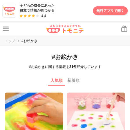
子どもの成長にあった
役立つ情報が見つかる
無料アプリで開く
4.4
トップ
#お絵かき
#お絵かき
#お絵かきに関する情報を
21件
紹介しています
人気順
新着順