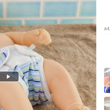
お
P
l
a