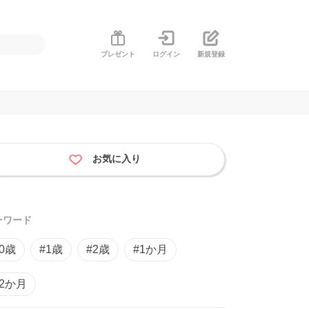
プレゼント
ログイン
新規登録
お気に入り
ーワード
#0歳
#1歳
#2歳
#1か月
#2か月