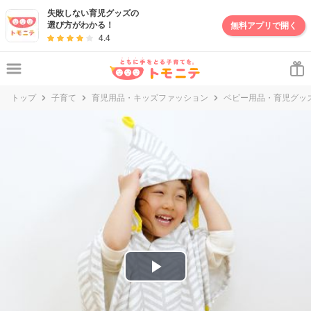
妊娠・出産・子育て情報サイト | トモニテ
失敗しない育児グッズの
選び方がわかる！
無料アプリで開く
4.4
トップ
子育て
育児用品・キッズファッション
ベビー用品・育児グッ
P