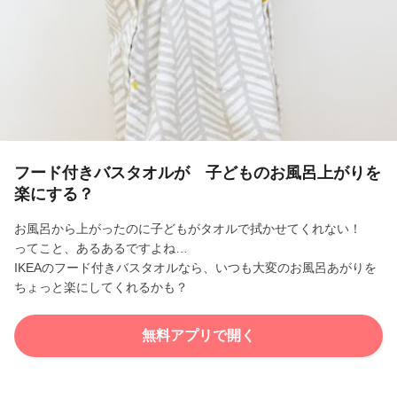
l
a
y
V
i
フード付きバスタオルが 子どものお風呂上がりを
楽にする？
d
お風呂から上がったのに子どもがタオルで拭かせてくれない！
e
ってこと、あるあるですよね…
IKEAのフード付きバスタオルなら、いつも大変のお風呂あがりを
o
ちょっと楽にしてくれるかも？
無料アプリで開く