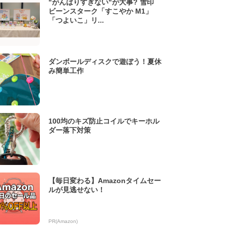
"がんばりすぎない"が大事? 雪印
ビーンスターク「すこやか M1」
「つよいこ」リ...
ダンボールディスクで遊ぼう！夏休
み簡単工作
100均のキズ防止コイルでキーホル
ダー落下対策
【毎日変わる】Amazonタイムセー
ルが見逃せない！
PR(Amazon)