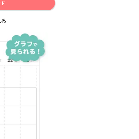
ード
れる