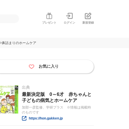
プレゼント
ログイン
新規登録
や鼻詰まりのホームケア
お気に入り
出典
最新決定版 0～6才 赤ちゃんと
子どもの病気とホームケア
加部一彦監修、学研プラス ※情報は掲載時
のものです
https://hon.gakken.jp