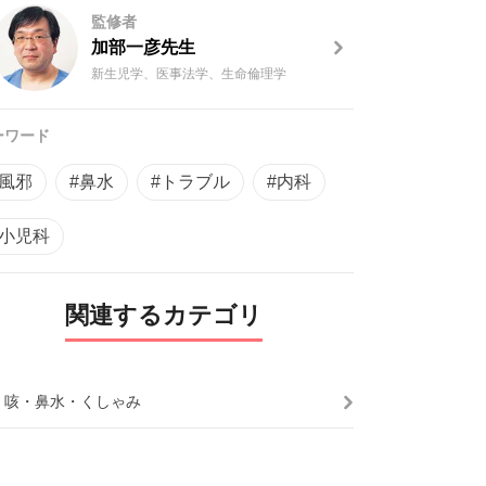
監修者
加部一彦先生
新生児学、医事法学、生命倫理学
ーワード
#風邪
#鼻水
#トラブル
#内科
#小児科
関連するカテゴリ
・咳・鼻水・くしゃみ