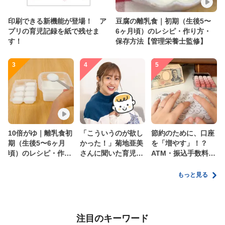
印刷できる新機能が登場！ ア
豆腐の離乳食｜初期（生後5〜
プリの育児記録を紙で残せま
6ヶ月頃）のレシピ・作り方・
す！
保存方法【管理栄養士監修】
3
4
5
10倍がゆ｜離乳食初
「こういうのが欲し
節約のために、口座
期（生後5〜6ヶ月
かった！」菊地亜美
を「増やす」！？
頃）のレシピ・作り
さんに聞いた育児
ATM・振込手数料の
方・保存方法【管理
の”リアルな本音”
ムダを減らす新しい
栄養士監修】
家計管理術
もっと見る
注目のキーワード