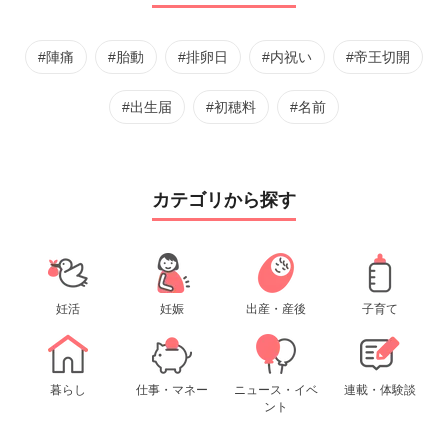
#陣痛
#胎動
#排卵日
#内祝い
#帝王切開
#出生届
#初穂料
#名前
カテゴリから探す
妊活
妊娠
出産・産後
子育て
暮らし
仕事・マネー
ニュース・イベ
連載・体験談
ント