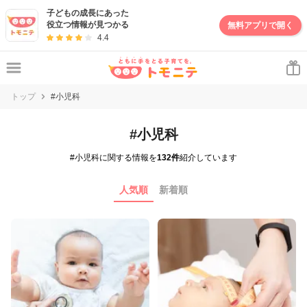
子どもの成長にあった
役立つ情報が見つかる
無料アプリで開く
4.4
トップ
#小児科
#小児科
#小児科に関する情報を
132件
紹介しています
人気順
新着順