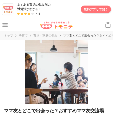
妊娠・出産・子育て情報サイト | トモニテ
よくある育児の悩み別の
対処法がわかる！
無料アプリで開く
4.4
トップ
子育て
育児・家庭の悩み
ママ友とどこで出会った？おすすめ
ママ友とどこで出会った？おすすめママ友交流場