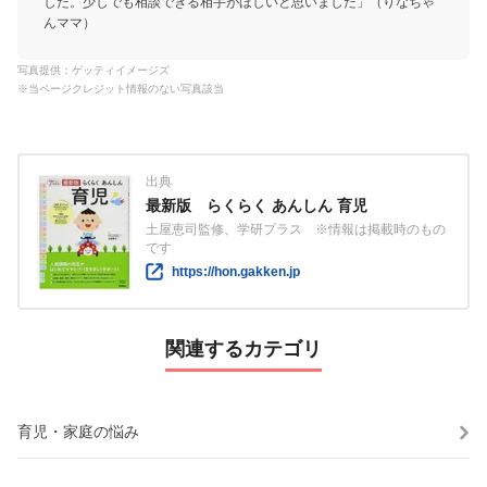
した。少しでも相談できる相手がほしいと思いました」（りなちゃ
んママ）
写真提供：ゲッティイメージズ
※当ページクレジット情報のない写真該当
出典
最新版 らくらく あんしん 育児
土屋恵司監修、学研プラス ※情報は掲載時のもの
です
https://hon.gakken.jp
関連するカテゴリ
育児・家庭の悩み