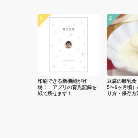
1
2
印刷できる新機能が登
豆腐の離乳食
場！ アプリの育児記録を
5〜6ヶ月頃
紙で残せます！
り方・保存方
士監修】