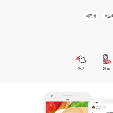
#陣痛
#胎
妊活
妊娠