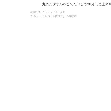
丸めたタオルを当てたりして30分ほど上体
写真提供：ゲッティイメージズ
※当ページクレジット情報のない写真該当