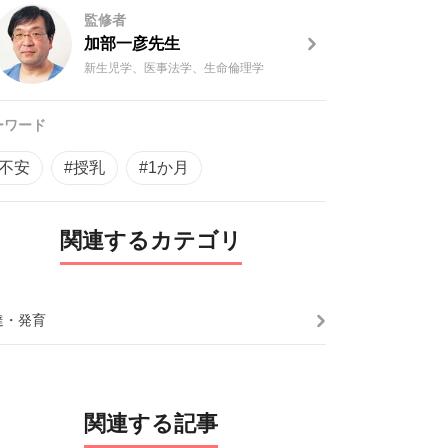
監修者
加部一彦先生
新生児学、医事法学、生命倫理学
ーワード
#不安
#授乳
#1か月
関連するカテゴリ
達・発育
関連する記事