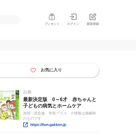
プレゼント
ログイン
新規登録
お気に入り
出典
最新決定版 0～6才 赤ちゃんと
子どもの病気とホームケア
加部一彦監修、学研プラス ※情報は掲載時
のものです
https://hon.gakken.jp