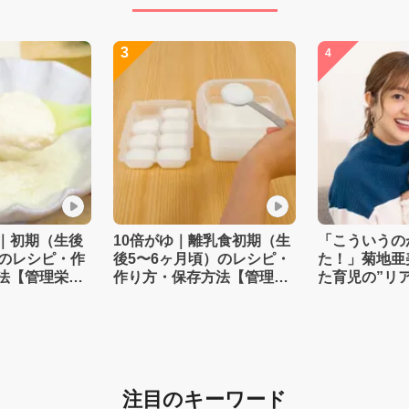
3
4
｜初期（生後
10倍がゆ｜離乳食初期（生
「こういうの
）のレシピ・作
後5〜6ヶ月頃）のレシピ・
た！」菊地亜
法【管理栄養
作り方・保存方法【管理栄
た育児の”リ
養士監修】
注目のキーワード