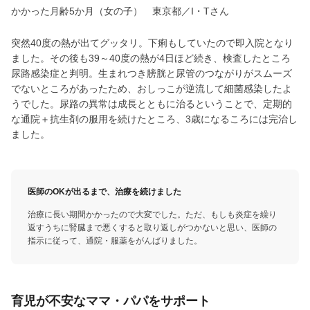
かかった月齢5か月（女の子） 東京都／I・Tさん
突然40度の熱が出てグッタリ。下痢もしていたので即入院となり
ました。その後も39～40度の熱が4日ほど続き、検査したところ
尿路感染症と判明。生まれつき膀胱と尿管のつながりがスムーズ
でないところがあったため、おしっこが逆流して細菌感染したよ
うでした。尿路の異常は成長とともに治るということで、定期的
な通院＋抗生剤の服用を続けたところ、3歳になるころには完治し
ました。
医師のOKが出るまで、治療を続けました
治療に長い期間かかったので大変でした。ただ、もしも炎症を繰り
返すうちに腎臓まで悪くすると取り返しがつかないと思い、医師の
指示に従って、通院・服薬をがんばりました。
育児が不安なママ・パパをサポート