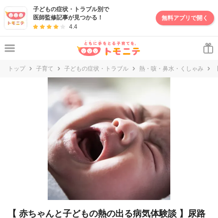
妊娠・出産・子育て情報サイト | トモニテ
子どもの症状・トラブル別で
医師監修記事が見つかる！
無料アプリで開く
4.4
トップ
子育て
子どもの症状・トラブル
熱・咳・鼻水・くしゃみ
【 赤ちゃんと子どもの熱の出る病気体験談 】尿路