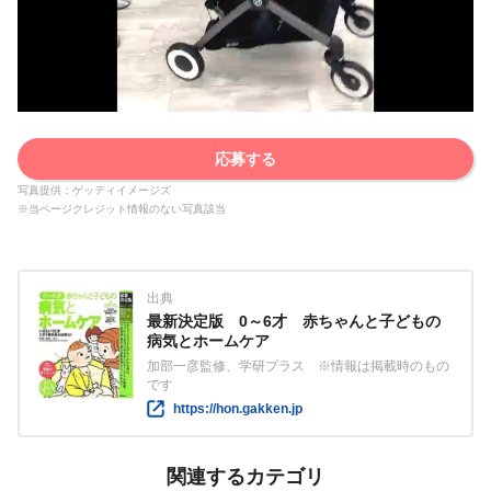
応募する
写真提供：ゲッティイメージズ
※当ページクレジット情報のない写真該当
出典
最新決定版 0～6才 赤ちゃんと子どもの
病気とホームケア
加部一彦監修、学研プラス ※情報は掲載時のもの
です
https://hon.gakken.jp
関連するカテゴリ