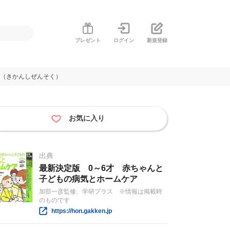
プレゼント
ログイン
新規登録
息（きかんしぜんそく）
お気に入り
出典
最新決定版 0～6才 赤ちゃんと
子どもの病気とホームケア
加部一彦監修、学研プラス ※情報は掲載時
のものです
https://hon.gakken.jp