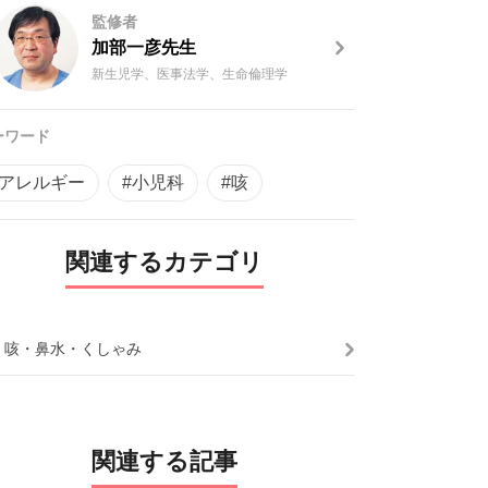
監修者
加部一彦先生
新生児学、医事法学、生命倫理学
ーワード
#アレルギー
#小児科
#咳
関連するカテゴリ
・咳・鼻水・くしゃみ
関連する記事