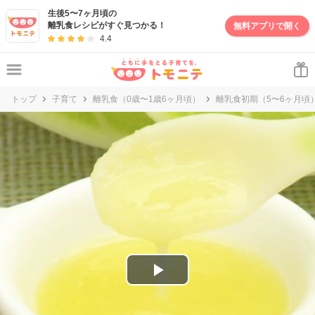
妊娠・出産・子育て情報サイト | トモニテ
生後5〜7ヶ月頃の
離乳食レシピがすぐ見つかる！
無料アプリで開く
4.4
トップ
子育て
離乳食（0歳〜1歳6ヶ月頃）
離乳食初期（5〜6ヶ月頃
P