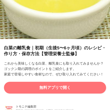
l
a
y
V
i
白菜の離乳食｜初期（生後5〜6ヶ月頃）のレシピ・
作り方・保存方法【管理栄養士監修】
d
これから美味しくなる白菜、離乳食にも取り入れてみませんか？
e
ゴックン期の調理のポイントをご紹介します。
家庭で登場しやすい食材なので、ぜひ取り入れてみてください！
o
無料アプリで開く
トモニテ編集部