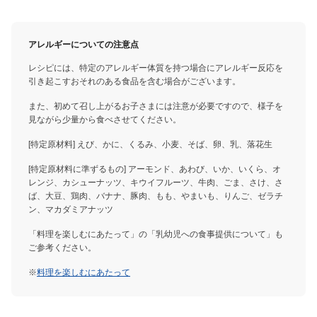
アレルギーについての注意点
レシピには、特定のアレルギー体質を持つ場合にアレルギー反応を
引き起こすおそれのある食品を含む場合がございます。
また、初めて召し上がるお子さまには注意が必要ですので、様子を
見ながら少量から食べさせてください。
[特定原材料] えび、かに、くるみ、小麦、そば、卵、乳、落花生
[特定原材料に準ずるもの] アーモンド、あわび、いか、いくら、オ
レンジ、カシューナッツ、キウイフルーツ、牛肉、ごま、さけ、さ
ば、大豆、鶏肉、バナナ、豚肉、もも、やまいも、りんご、ゼラチ
ン、マカダミアナッツ
「料理を楽しむにあたって」の「乳幼児への食事提供について」も
ご参考ください。
※
料理を楽しむにあたって