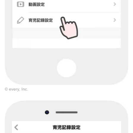
© every, Inc.