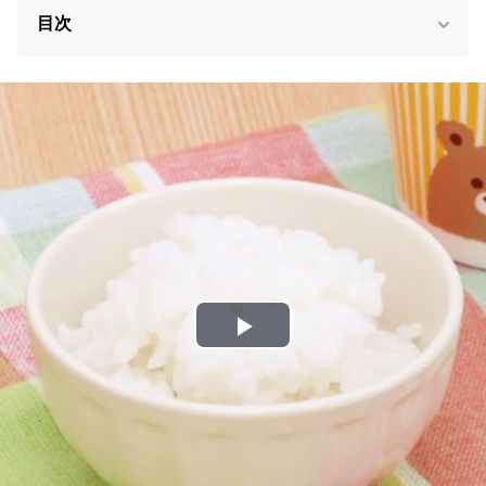
目次
P
l
a