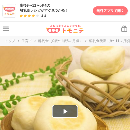
妊娠・出産・子育て情報サイト | トモニテ
生後9〜12ヶ月頃の
離乳食レシピがすぐ見つかる！
無料アプリで開く
4.4
トップ
子育て
離乳食（0歳〜1歳6ヶ月頃）
離乳食後期（9〜11ヶ月
P