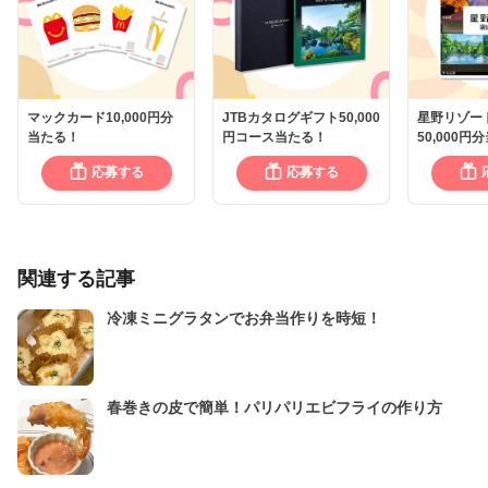
マックカード10,000円分
JTBカタログギフト50,000
星野リゾー
当たる！
円コース当たる！
50,000円
応募する
応募する
関連する記事
冷凍ミニグラタンでお弁当作りを時短！
春巻きの皮で簡単！パリパリエビフライの作り方