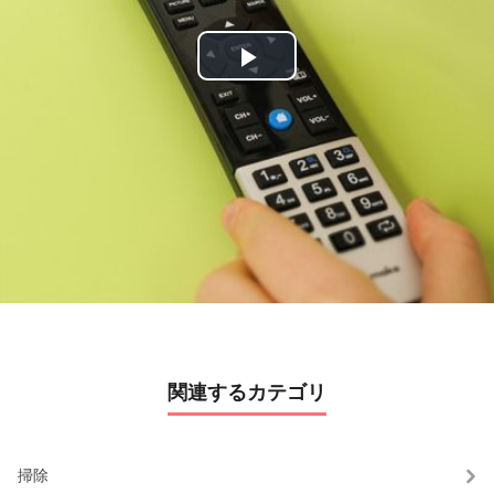
P
l
a
y
V
i
d
関連するカテゴリ
e
o
掃除