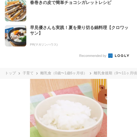
春巻きの皮で簡単チョコシガレットレシピ
早見優さんも実践！夏を乗り切る鍋料理【クロワッ
サン】
PR(マガジンハウス)
Recommended by
トップ
子育て
離乳食（0歳〜1歳6ヶ月頃）
離乳食後期（9〜11ヶ月