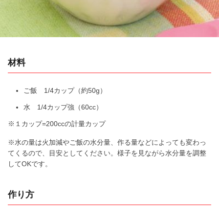
y
V
i
材料
d
e
ご飯 1/4カップ（約50g）
水 1/4カップ強（60cc）
o
※１カップ=200ccの計量カップ
※水の量は火加減やご飯の水分量、作る量などによっても変わっ
てくるので、目安としてください。様子を見ながら水分量を調整
してOKです。
作り方