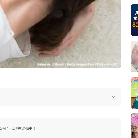
y
V
i
d
e
o
談社）は現在発売中！