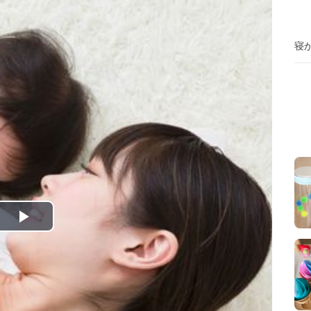
寝
P
l
a