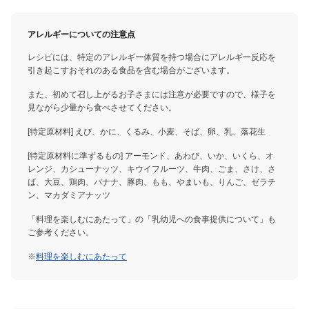
アレルギーについての注意点
レシピには、特定のアレルギー体質を持つ場合にアレルギー反応を
引き起こすおそれのある食品を含む場合がございます。
また、初めて召し上がるお子さまには注意が必要ですので、様子を
見ながら少量から食べさせてください。
[特定原材料] えび、かに、くるみ、小麦、そば、卵、乳、落花生
[特定原材料に準ずるもの] アーモンド、あわび、いか、いくら、オ
レンジ、カシューナッツ、キウイフルーツ、牛肉、ごま、さけ、さ
ば、大豆、鶏肉、バナナ、豚肉、もも、やまいも、りんご、ゼラチ
ン、マカダミアナッツ
「料理を楽しむにあたって」の「乳幼児への食事提供について」も
ご参考ください。
※
料理を楽しむにあたって