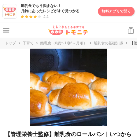
妊娠・出産・子育て情報サイト | トモニテ
離乳食でもう悩まない！
月齢にあったレシピがすぐ見つかる
無料アプリで開く
4.4
トップ
子育て
離乳食（0歳〜1歳6ヶ月頃）
離乳食の基礎知識
【
【管理栄養士監修】離乳食のロールパン｜いつから