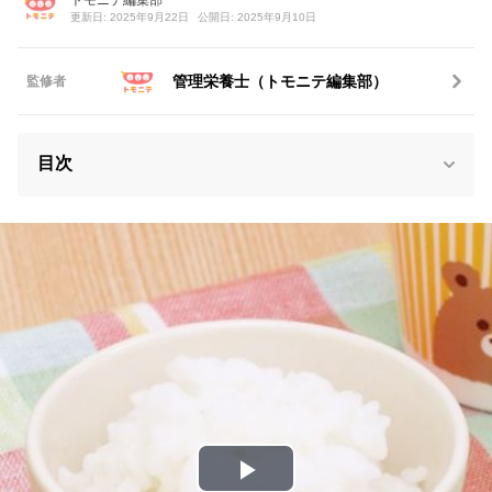
更新日: 2025年9月22日
公開日: 2025年9月10日
管理栄養士（トモニテ編集部）
監修者
目次
P