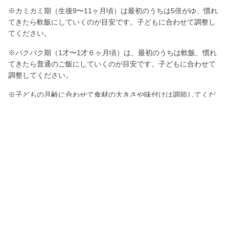
※カミカミ期（生後9〜11ヶ月頃）は最初のうちは5倍がゆ、慣れ
てきたら軟飯にしていくのが目安です。子どもに合わせて調整し
てください。
※パクパク期（1才〜1才６ヶ月頃）は、最初のうちは軟飯、慣れ
てきたら普通のご飯にしていくのが目安です。子どもに合わせて
調整してください。
※子どもの月齢に合わせて食材の大きさや味付けは調節してくだ
さい。
保存方法
冷蔵保存：当日中にお召し上がりください。食べる前に電子レン
ジなどで再加熱してください。
冷凍保存：ラップに包んで冷凍保存用フリーザーバッグに入れて
保存する。
約1週間以内を目安に食べきるようにし、食べる前に電子レンジな