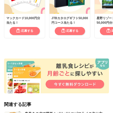
マックカード10,000円分
JTBカタログギフト50,000
星野リゾー
当たる！
円コース当たる！
50,000円
応募する
応募する
関連する記事