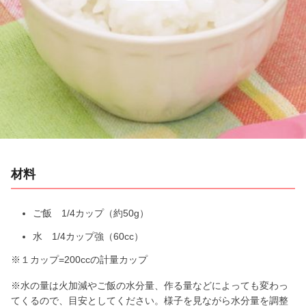
l
a
y
V
i
材料
d
e
ご飯 1/4カップ（約50g）
水 1/4カップ強（60cc）
o
※１カップ=200ccの計量カップ
※水の量は火加減やご飯の水分量、作る量などによっても変わっ
てくるので、目安としてください。様子を見ながら水分量を調整