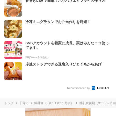
春巻きの皮で簡単！パリパリエビフライの作り方
冷凍ミニグラタンでお弁当作りを時短！
SNSアカウントを着実に成長。実はみんなココ使っ
てます。
PR(Dreaw合同会社)
冷凍ストックできる豆腐入りひとくちからあげ
Recommended by
トップ
子育て
離乳食（0歳〜1歳6ヶ月頃）
離乳食後期（9〜11ヶ月