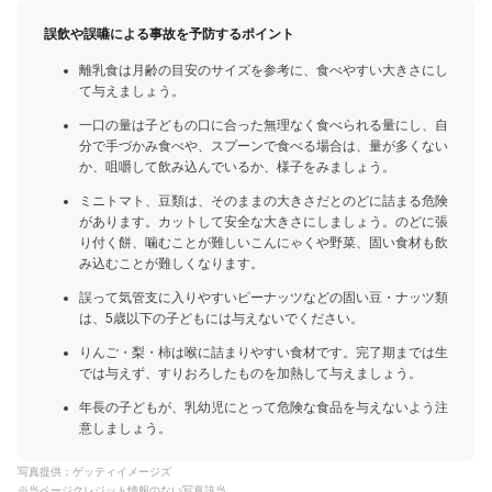
誤飲や誤嚥による事故を予防するポイント
離乳食は月齢の目安のサイズを参考に、食べやすい大きさにし
て与えましょう。
一口の量は子どもの口に合った無理なく食べられる量にし、自
分で手づかみ食べや、スプーンで食べる場合は、量が多くない
か、咀嚼して飲み込んでいるか、様子をみましょう。
ミニトマト、豆類は、そのままの大きさだとのどに詰まる危険
があります。カットして安全な大きさにしましょう。のどに張
り付く餅、噛むことが難しいこんにゃくや野菜、固い食材も飲
み込むことが難しくなります。
誤って気管支に入りやすいピーナッツなどの固い豆・ナッツ類
は、5歳以下の子どもには与えないでください。
りんご・梨・柿は喉に詰まりやすい食材です。完了期までは生
では与えず、すりおろしたものを加熱して与えましょう。
年長の子どもが、乳幼児にとって危険な食品を与えないよう注
意しましょう。
写真提供：ゲッティイメージズ
※当ページクレジット情報のない写真該当