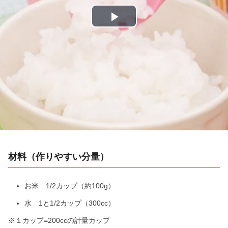
P
l
a
y
V
i
材料（作りやすい分量）
d
e
お米 1/2カップ（約100g）
水 1と1/2カップ（300cc）
o
※１カップ=200ccの計量カップ