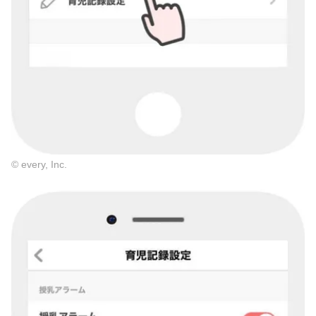
© every, Inc.