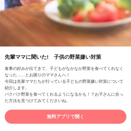
l
a
y
V
i
先輩ママに聞いた! 子供の野菜嫌い対策
d
食事の好みが出てきて、子どもがなかなか野菜を食べてくれなく
なった……とお困りのママさんへ！
e
今回は先輩ママたちが行っている子どもの野菜嫌い対策について
紹介します。
o
パクパク野菜を食べてくれるようになるかも！？お子さんに合っ
た方法を見つけてみてくださいね。
無料アプリで開く