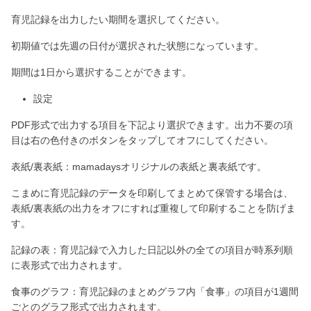
育児記録を出力したい期間を選択してください。
初期値では先週の日付が選択された状態になっています。
期間は1日から選択することができます。
設定
PDF形式で出力する項目を下記より選択できます。出力不要の項
目は右の色付きのボタンをタップしてオフにしてください。
表紙/裏表紙：mamadaysオリジナルの表紙と裏表紙です。
こまめに育児記録のデータを印刷してまとめて保管する場合は、
表紙/裏表紙の出力をオフにすれば重複して印刷することを防げま
す。
記録の表：育児記録で入力した日記以外の全ての項目が時系列順
に表形式で出力されます。
食事のグラフ：育児記録のまとめグラフ内「食事」の項目が1週間
ごとのグラフ形式で出力されます。