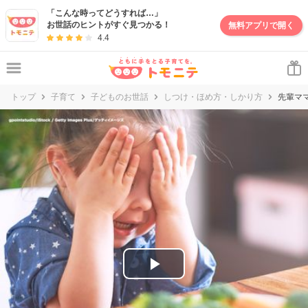
妊娠・出産・子育て情報サイト | トモニテ
「こんな時ってどうすれば…」
お世話のヒントがすぐ見つかる！
無料アプリで開く
4.4
トップ
子育て
子どものお世話
しつけ・ほめ方・しかり方
先輩マ
P