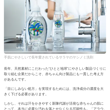
手肌にやさしいで長年愛されているサラヤのヤシノミ洗剤
長年、天然素材にこだわった“ひとと地球”にやさしい製品づくりに
取り組む企業だからこそ、赤ちゃん向け製品にも一貫した考え方
があるんです。
「目にしみない処方」を実現するためには、洗浄成分の濃度を大
きく下げる必要があります。
しかし、それは汗をかきやすく新陳代謝が活発な赤ちゃんの肌に
とって、本当に必要な汚れを落とせなくなる可能性も。「アラウ.