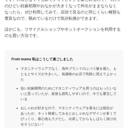
のひどい妊娠初期やおなかが大きくなって外出がままならなく
なったら、ぜひ利用してみて。店頭で見るのと同じくらい種類も
豊富なので、眺めているだけで気分転換ができます。
ほかにも、リサイクルショップやネットオークションを利用する
のも賢い方法です。
From mama 私はこうして過ごしました
マタニティウェアでなく、海外ブランドのふつう服を着た。も
ともとサイズが大きいし、低価格のお店で気軽に買えてよかっ
た
短い妊娠期間のためにマタニティウェアを買うのはもったいな
いと思っていたが、産後も授乳しやすいので、今でも重宝して
いる
おしゃれが好きなので、マタニティウェアを着るには抵抗が
あったが、ネット検索してみるとおしゃれなデザインが多くて
びっくり。着心地もラクだし、出産してからもしばらく抜け出
せそうにない！