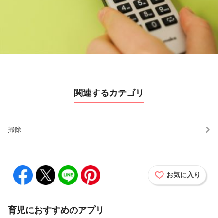
y
V
i
d
関連するカテゴリ
e
o
掃除
お気に入り
育児におすすめのアプリ