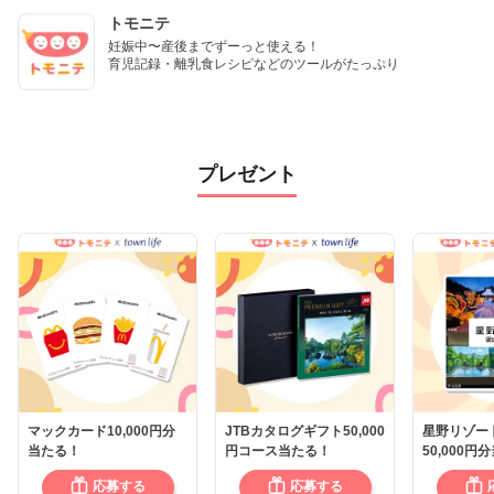
トモニテ
妊娠中〜産後までずーっと使える！

育児記録・離乳食レシピなどのツールがたっぷり
プレゼント
マックカード10,000円分
JTBカタログギフト50,000
星野リゾー
当たる！
円コース当たる！
50,000円
応募する
応募する