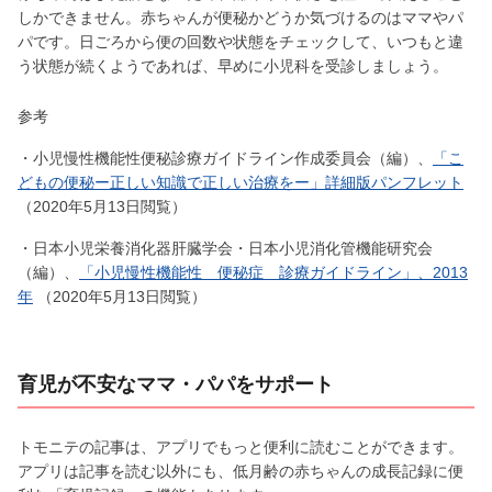
しかできません。赤ちゃんが便秘かどうか気づけるのはママやパ
パです。日ごろから便の回数や状態をチェックして、いつもと違
う状態が続くようであれば、早めに小児科を受診しましょう。
参考
・小児慢性機能性便秘診療ガイドライン作成委員会（編）、
「こ
どもの便秘ー正しい知識で正しい治療をー」詳細版パンフレット
（2020年5月13日閲覧）
・日本小児栄養消化器肝臓学会・日本小児消化管機能研究会
（編）、
「小児慢性機能性 便秘症 診療ガイドライン」、2013
年
（2020年5月13日閲覧）
育児が不安なママ・パパをサポート
トモニテの記事は、アプリでもっと便利に読むことができます。
アプリは記事を読む以外にも、低月齢の赤ちゃんの成長記録に便