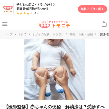
妊娠・出産・子育て情報サイト | トモニテ
子どもの症状・トラブル別で
医師監修記事が見つかる！
無料アプリで開く
4.4
トップ
子育て
子どもの症状・トラブル
嘔吐・下痢・便秘
【医師
【医師監修】赤ちゃんの便秘 解消法は？受診すべ