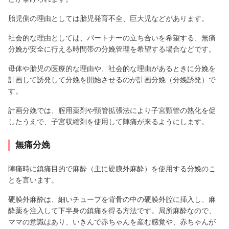
胎児側の理由としては胎児発育不全、巨大児などがあります。
社会的な理由としては、パートナーの立ち合いを希望する、無痛
分娩が安全に行える時間帯の分娩管理を希望する場合などです。
母体や胎児の医療的な理由や、社会的な理由があるときに分娩を
計画して誘発して分娩を開始させるのが計画分娩（分娩誘発）で
す。
計画分娩では、腟用薬剤や頸管拡張法により子宮頸管の熟化を促
したうえで、子宮収縮剤を使用して陣痛が来るようにします。
無痛分娩
陣痛時に鎮痛目的で麻酔（主に硬膜外麻酔）を使用する分娩のこ
とを言います。
硬膜外麻酔は、細いチューブを背骨の中の硬膜外腔に挿入し、麻
酔薬を注入して下半身の鎮痛を得る方法です。局所麻酔なので、
ママの意識はあり、いきんで赤ちゃんを産む感覚や、赤ちゃんが