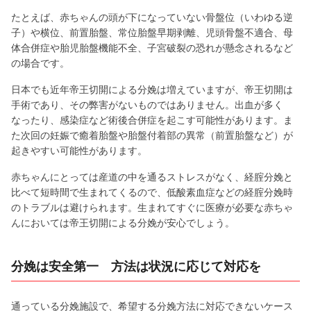
たとえば、赤ちゃんの頭が下になっていない骨盤位（いわゆる逆
子）や横位、前置胎盤、常位胎盤早期剥離、児頭骨盤不適合、母
体合併症や胎児胎盤機能不全、子宮破裂の恐れが懸念されるなど
の場合です。
日本でも近年帝王切開による分娩は増えていますが、帝王切開は
手術であり、その弊害がないものではありません。出血が多く
なったり、感染症など術後合併症を起こす可能性があります。ま
た次回の妊娠で癒着胎盤や胎盤付着部の異常（前置胎盤など）が
起きやすい可能性があります。
赤ちゃんにとっては産道の中を通るストレスがなく、経腟分娩と
比べて短時間で生まれてくるので、低酸素血症などの経腟分娩時
のトラブルは避けられます。生まれてすぐに医療が必要な赤ちゃ
んにおいては帝王切開による分娩が安心でしょう。
分娩は安全第一 方法は状況に応じて対応を
通っている分娩施設で、希望する分娩方法に対応できないケース