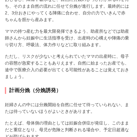
ち、そのまま自然の流れに任せて分娩が進行します。最終的には
2、3分おきにやってくる陣痛に合わせ、自分の力でいきんで赤
ちゃんを腟から産みます。
ママの持つ産む力を最大限発揮できるよう、助産所などでは助産
師さんから妊娠中に生活指導を受け、出産時の心構えや陣痛の乗
り切り方、呼吸法、体力作りなどに取り組みます。
ただし、リスクが少ないと考えられていたママの出産時に、母子
の容態が急変することもありえます。自然に始まったお産でも、
途中で医療介入の必要が出てくる可能性があることは覚えておき
ましょう。
計画分娩（分娩誘発）
妊婦さんの中には分娩開始を自然に任せて待っていられない、ま
たは待っていないほうがよいときがあります。
たとえば、母体側の理由としては妊娠合併症が発症し、このまま
だと重症となり、母児が危険と判断される場合や、予定日超過な
どが挙げられます。