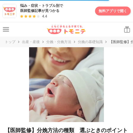
妊娠・出産・子育て情報サイト | トモニテ
悩み・症状・トラブル別で
医師監修記事が見つかる
無料アプリで開く
4.4
トップ
出産・産後
分娩・分娩方法
分娩の基礎知識
【医師監修】
【医師監修】分娩方法の種類 選ぶときのポイント