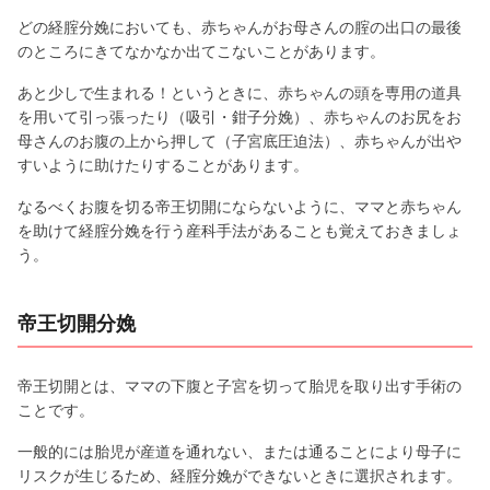
どの経腟分娩においても、赤ちゃんがお母さんの腟の出口の最後
のところにきてなかなか出てこないことがあります。
あと少しで生まれる！というときに、赤ちゃんの頭を専用の道具
を用いて引っ張ったり（吸引・鉗子分娩）、赤ちゃんのお尻をお
母さんのお腹の上から押して（子宮底圧迫法）、赤ちゃんが出や
すいように助けたりすることがあります。
なるべくお腹を切る帝王切開にならないように、ママと赤ちゃん
を助けて経腟分娩を行う産科手法があることも覚えておきましょ
う。
帝王切開分娩
帝王切開とは、ママの下腹と子宮を切って胎児を取り出す手術の
ことです。
一般的には胎児が産道を通れない、または通ることにより母子に
リスクが生じるため、経腟分娩ができないときに選択されます。