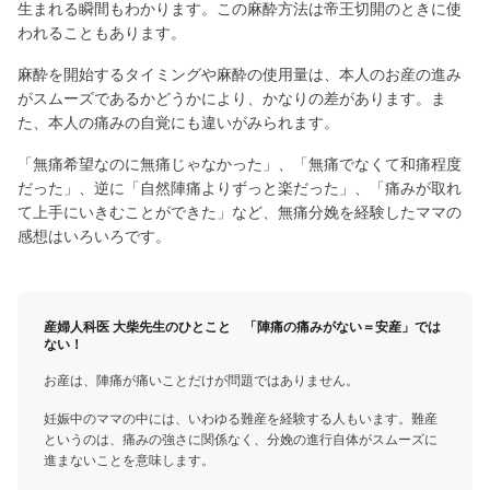
生まれる瞬間もわかります。この麻酔方法は帝王切開のときに使
われることもあります。
麻酔を開始するタイミングや麻酔の使用量は、本人のお産の進み
がスムーズであるかどうかにより、かなりの差があります。ま
た、本人の痛みの自覚にも違いがみられます。
「無痛希望なのに無痛じゃなかった」、「無痛でなくて和痛程度
だった」、逆に「自然陣痛よりずっと楽だった」、「痛みが取れ
て上手にいきむことができた」など、無痛分娩を経験したママの
感想はいろいろです。
産婦人科医 大柴先生のひとこと 「陣痛の痛みがない＝安産」では
ない！
お産は、陣痛が痛いことだけが問題ではありません。
妊娠中のママの中には、いわゆる難産を経験する人もいます。難産
というのは、痛みの強さに関係なく、分娩の進行自体がスムーズに
進まないことを意味します。