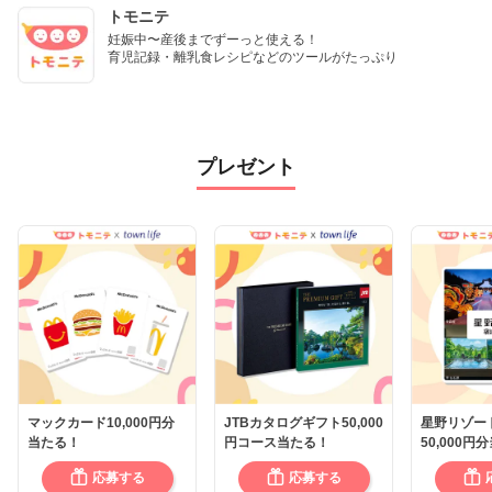
トモニテ
妊娠中〜産後までずーっと使える！

育児記録・離乳食レシピなどのツールがたっぷり
プレゼント
マックカード10,000円分
JTBカタログギフト50,000
星野リゾー
当たる！
円コース当たる！
50,000円
応募する
応募する