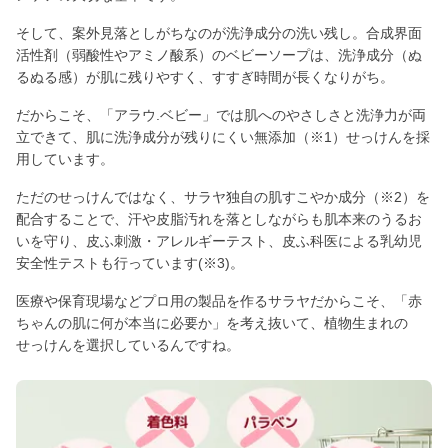
そして、案外見落としがちなのが洗浄成分の洗い残し。合成界面
活性剤（弱酸性やアミノ酸系）のベビーソープは、洗浄成分（ぬ
るぬる感）が肌に残りやすく、すすぎ時間が長くなりがち。
だからこそ、「アラウ.ベビー」では肌へのやさしさと洗浄力が両
立できて、肌に洗浄成分が残りにくい無添加（※1）せっけんを採
用しています。
ただのせっけんではなく、サラヤ独自の肌すこやか成分（※2）を
配合することで、汗や皮脂汚れを落としながらも肌本来のうるお
いを守り、皮ふ刺激・アレルギーテスト、皮ふ科医による乳幼児
安全性テストも行っています(※3)。
医療や保育現場などプロ用の製品を作るサラヤだからこそ、「赤
ちゃんの肌に何が本当に必要か」を考え抜いて、植物生まれの
せっけんを選択しているんですね。