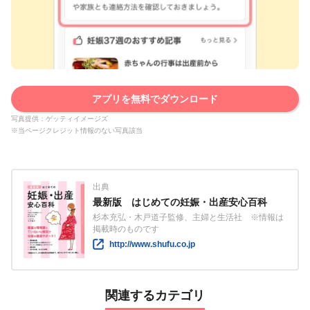
アプリを無料でダウンロード
写真提供：ゲッティイメージズ
※当ページクレジット情報のない写真該当
出典
最新版 はじめての妊娠・出産安心百科
杉本充弘・木戸道子監修、主婦と生活社 ※情報は
掲載時のものです
http://www.shufu.co.jp
関連するカテゴリ