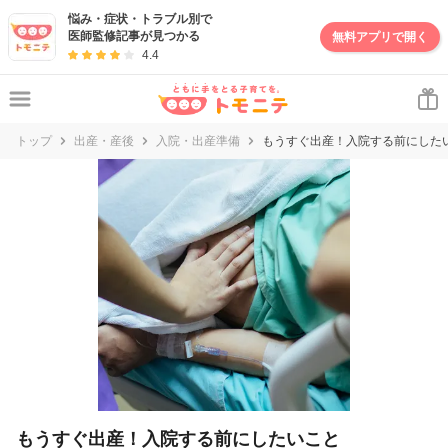
妊娠・出産・子育て情報サイト | トモニテ
悩み・症状・トラブル別で
医師監修記事が見つかる
無料アプリで開く
4.4
トップ
出産・産後
入院・出産準備
もうすぐ出産！入院する前にした
もうすぐ出産！入院する前にしたいこと