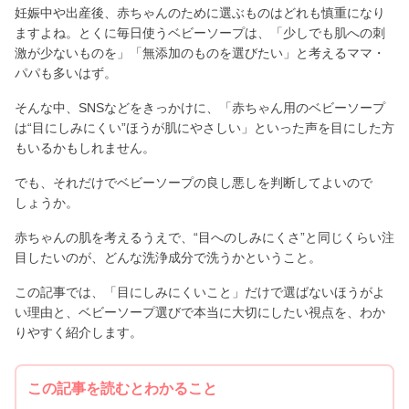
妊娠中や出産後、赤ちゃんのために選ぶものはどれも慎重になり
ますよね。とくに毎日使うベビーソープは、「少しでも肌への刺
激が少ないものを」「無添加のものを選びたい」と考えるママ・
パパも多いはず。
そんな中、SNSなどをきっかけに、「赤ちゃん用のベビーソープ
は“目にしみにくい”ほうが肌にやさしい」といった声を目にした方
もいるかもしれません。
でも、それだけでベビーソープの良し悪しを判断してよいので
しょうか。
赤ちゃんの肌を考えるうえで、“目へのしみにくさ”と同じくらい注
目したいのが、どんな洗浄成分で洗うかということ。
この記事では、「目にしみにくいこと」だけで選ばないほうがよ
い理由と、ベビーソープ選びで本当に大切にしたい視点を、わか
りやすく紹介します。
この記事を読むとわかること