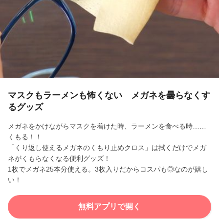
l
a
y
V
i
マスクもラーメンも怖くない メガネを曇らなくす
るグッズ
d
メガネをかけながらマスクを着けた時、ラーメンを食べる時……
e
くもる！！
「くり返し使えるメガネのくもり止めクロス」は拭くだけでメガ
o
ネがくもらなくなる便利グッズ！
1枚でメガネ25本分使える。3枚入りだからコスパも◎なのが嬉し
い！
無料アプリで開く