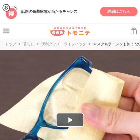
妊娠・出産・子育て情報サイト | トモニテ
話題の豪華家電が当たるチャンス
詳細はこちら
トップ
暮らし
便利グッズ・ライフハック
マスクもラーメンも怖くな
P