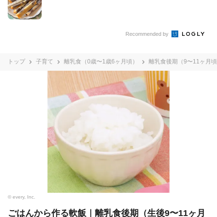
Recommended by
トップ
子育て
離乳食（0歳〜1歳6ヶ月頃）
離乳食後期（9〜11ヶ月
© every, Inc.
ごはんから作る軟飯｜離乳食後期（生後9〜11ヶ月