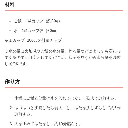
材料
d
e
ご飯 1/4カップ（約50g）
水 1/4カップ強（60cc）
o
※１カップ=200ccの計量カップ
※水の量は火加減やご飯の水分量、作る量などによっても変わっ
てくるので、目安としてください。様子を見ながら水分量を調整
してOKです。
作り方
小鍋にご飯と分量の水を入れてほぐし、強火で加熱する。
ふつふつと沸騰したら弱火にし、ふたを少しずらして約5分
加熱する。
火を止めてふたをし、約10分蒸らす。