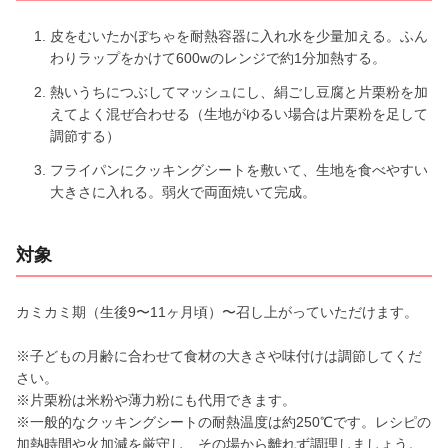
皮をむいたかぼちゃを耐熱容器に入れ水を少量加える。ふん
わりラップをかけて600wのレンジで約1分加熱する。
熱いうちにつぶしてマッシュにし、絹ごし豆腐と片栗粉を加
えてよく混ぜ合わせる（生地がゆるい場合は片栗粉を足して
調節する）
フライパンにクッキングシートを敷いて、生地を食べやすい
大きさに入れる。弱火で両面焼いて完成。
対象
カミカミ期（生後9〜11ヶ月頃）〜召し上がっていただけます。
※子どもの月齢に合わせて食材の大きさや味付けは調節してくだ
さい。
※片栗粉は米粉や薄力粉にも代用できます。
※一般的なクッキングシートの耐熱温度は約250℃です。レシピの
加熱時間や火加減を厳守し、その場から離れず調理しましょう。