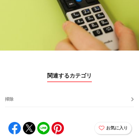
l
a
y
V
i
d
関連するカテゴリ
e
o
掃除
お気に入り