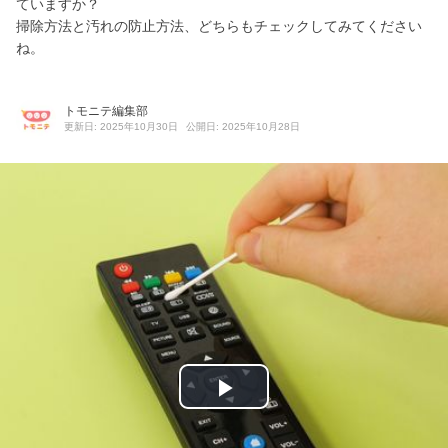
ていますか？
掃除方法と汚れの防止方法、どちらもチェックしてみてください
ね。
トモニテ編集部
更新日: 2025年10月30日
公開日: 2025年10月28日
P