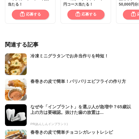
当たる！
円コース当たる！
50,000円
応募する
応募する
関連する記事
冷凍ミニグラタンでお弁当作りを時短！
春巻きの皮で簡単！パリパリエビフライの作り方
なぜ今「インプラント」を選ぶ人が急増中？65歳以
上の方は要確認。抜けた歯の放置は...
PR(あんしんインプラント)
春巻きの皮で簡単チョコシガレットレシピ