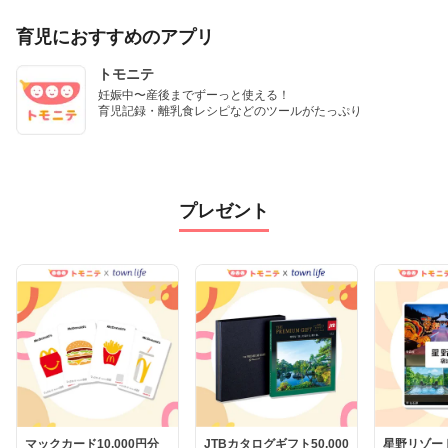
育児におすすめのアプリ
トモニテ
妊娠中〜産後までずーっと使える！

育児記録・離乳食レシピなどのツールがたっぷり
プレゼント
マックカード10,000円分
JTBカタログギフト50,000
星野リゾー