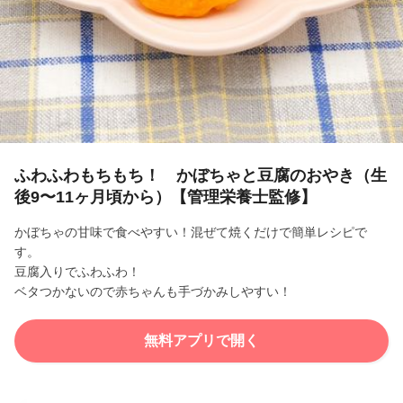
l
a
y
V
i
ふわふわもちもち！ かぼちゃと豆腐のおやき（生
後9〜11ヶ月頃から）【管理栄養士監修】
d
かぼちゃの甘味で食べやすい！混ぜて焼くだけで簡単レシピで
e
す。
豆腐入りでふわふわ！
o
ベタつかないので赤ちゃんも手づかみしやすい！
無料アプリで開く