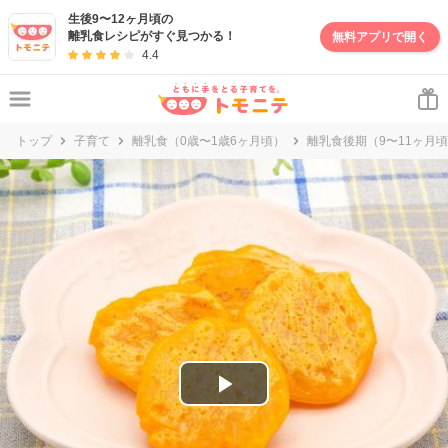
妊娠・出産・子育て情報サイト | トモニテ
生後9〜12ヶ月頃の
離乳食レシピがすぐ見つかる！
無料アプリで開く
4.4
トップ
子育て
離乳食（0歳〜1歳6ヶ月頃）
離乳食後期（9〜11ヶ月
P