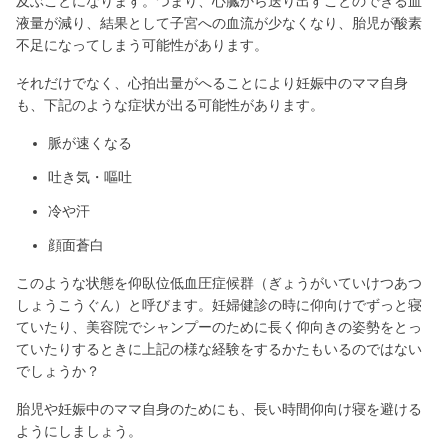
及ぶことになります。つまり、心臓から送り出すことのできる血
液量が減り、結果として子宮への血流が少なくなり、胎児が酸素
不足になってしまう可能性があります。
それだけでなく、心拍出量がへることにより妊娠中のママ自身
も、下記のような症状が出る可能性があります。
脈が速くなる
吐き気・嘔吐
冷や汗
顔面蒼白
このような状態を仰臥位低血圧症候群（ぎょうがいていけつあつ
しょうこうぐん）と呼びます。妊婦健診の時に仰向けでずっと寝
ていたり、美容院でシャンプーのために長く仰向きの姿勢をとっ
ていたりするときに上記の様な経験をするかたもいるのではない
でしょうか？
胎児や妊娠中のママ自身のためにも、長い時間仰向け寝を避ける
ようにしましょう。