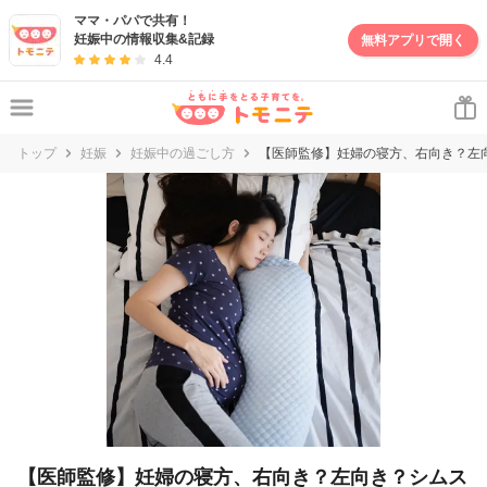
妊娠・出産・子育て情報サイト | トモニテ
ママ・パパで共有！
妊娠中の情報収集&記録
無料アプリで開く
4.4
トップ
妊娠
妊娠中の過ごし方
【医師監修】妊婦の寝方、右向き？左
【医師監修】妊婦の寝方、右向き？左向き？シムス