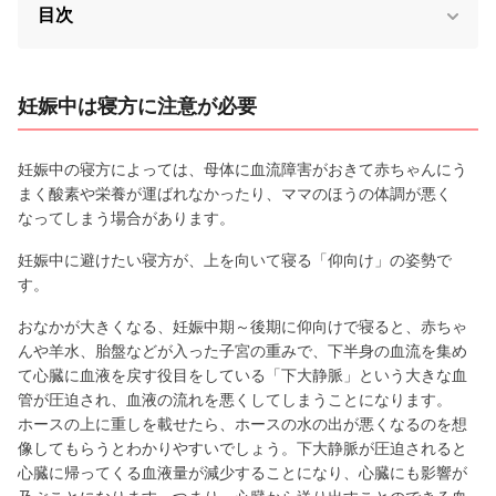
目次
妊娠中は寝方に注意が必要
妊娠中の寝方によっては、母体に血流障害がおきて赤ちゃんにう
まく酸素や栄養が運ばれなかったり、ママのほうの体調が悪く
なってしまう場合があります。
妊娠中に避けたい寝方が、上を向いて寝る「仰向け」の姿勢で
す。
おなかが大きくなる、妊娠中期～後期に仰向けで寝ると、赤ちゃ
んや羊水、胎盤などが入った子宮の重みで、下半身の血流を集め
て心臓に血液を戻す役目をしている「下大静脈」という大きな血
管が圧迫され、血液の流れを悪くしてしまうことになります。
ホースの上に重しを載せたら、ホースの水の出が悪くなるのを想
像してもらうとわかりやすいでしょう。下大静脈が圧迫されると
心臓に帰ってくる血液量が減少することになり、心臓にも影響が