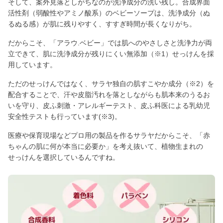
そして、案外見落としがちなのが洗浄成分の洗い残し。合成界面
活性剤（弱酸性やアミノ酸系）のベビーソープは、洗浄成分（ぬ
るぬる感）が肌に残りやすく、すすぎ時間が長くなりがち。
だからこそ、「アラウ.ベビー」では肌へのやさしさと洗浄力が両
立できて、肌に洗浄成分が残りにくい無添加（※1）せっけんを採
用しています。
ただのせっけんではなく、サラヤ独自の肌すこやか成分（※2）を
配合することで、汗や皮脂汚れを落としながらも肌本来のうるお
いを守り、皮ふ刺激・アレルギーテスト、皮ふ科医による乳幼児
安全性テストも行っています(※3)。
医療や保育現場などプロ用の製品を作るサラヤだからこそ、「赤
ちゃんの肌に何が本当に必要か」を考え抜いて、植物生まれの
せっけんを選択しているんですね。