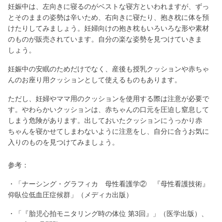
妊娠中は、左向きに寝るのがベストな寝方といわれますが、ずっ
とそのままの姿勢は辛いため、右向きに寝たり、抱き枕に体を預
けたりしてみましょう。妊婦向けの抱き枕もいろいろな形や素材
のものが販売されています。自分の楽な姿勢を見つけていきま
しょう。
妊娠中の安眠のためだけでなく、産後も授乳クッションや赤ちゃ
んのお座り用クッションとして使えるものもあります。
ただし、妊婦やママ用のクッションを使用する際は注意が必要で
す。やわらかいクッションは、赤ちゃんの口元を圧迫し窒息して
しまう危険があります。出しておいたクッションにうっかり赤
ちゃんを寝かせてしまわないように注意をし、自分に合うお気に
入りのものを見つけてみましょう。
参考：
・「ナーシング・グラフィカ 母性看護学② 『母性看護技術』
仰臥位低血圧症候群」（メディカ出版）
・「『胎児心拍モニタリング時の体位 第3回』」（医学出版）、