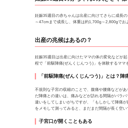
妊娠35週目の赤ちゃんは出産に向けてさらに成長の
～47cmまで成長し、体重は約1,700g～2,800
出産の兆候はあるの？
妊娠35週目は出産に向けたママの体の変化などが
程で「前駆陣痛(ぜんくじんつう)」を体験するママ
「前駆陣痛(ぜんくじんつう)」とは？陣
不規則な子宮の収縮のことで、腹痛や腰痛などがあ
だ陣痛との違いは、痛みなどが訪れる間隔がバラバ
違いをしてしまいがちですが、「もしかして陣痛が
をメモして測ってみると、まだまだ間隔が長く空い
子宮口が開くこともある