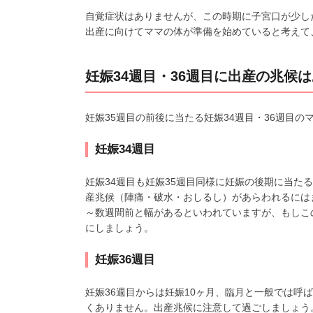
自覚症状はありませんが、この時期に子宮口が少し
出産に向けてママの体が準備を始めていると考えて
妊娠34週目・36週目に出産の兆候
妊娠35週目の前後に当たる妊娠34週目・36週目
妊娠34週目
妊娠34週目も妊娠35週目同様に妊娠の後期に当た
産兆候（陣痛・破水・おしるし）があらわれるには
～数週間前と幅があるといわれていますが、もしこ
にしましょう。
妊娠36週目
妊娠36週目からは妊娠10ヶ月、臨月と一般では呼
くありません。出産兆候に注意して過ごしましょう