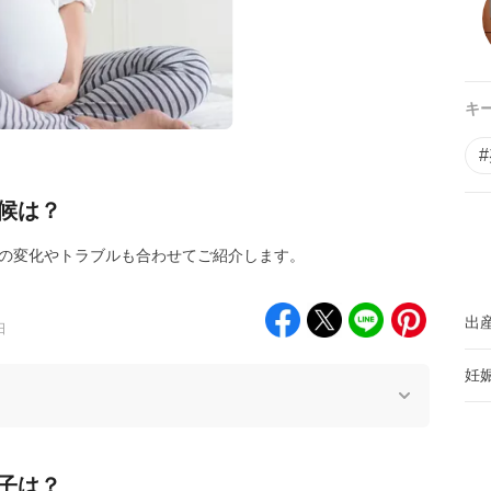
キ
候は？
体の変化やトラブルも合わせてご紹介します。
出
日
妊
子は？