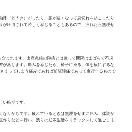
動悸（どうき）がしたり、脈が速くなって息切れを起こしたり
膜が圧迫されて苦しく感じることもあるので、疲れたら無理せ
)も含まれます。出産兆候の陣痛とは違って間隔はまばらで不規
差があります。痛みを感じたら、椅子に座る、体を横にするな
おさまってしまう痛みであれば前駆陣痛であって進行するもので
しい時期です。
くなりがちです。疲れているときは無理をせずに休み、体調が
境作りなどを行い、残りの妊娠生活をリラックスして過ごしま