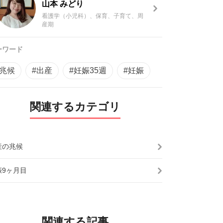
山本 みどり
看護学（小児科）、保育、子育て、周
産期
ーワード
#兆候
#出産
#妊娠35週
#妊娠
関連するカテゴリ
産の兆候
娠9ヶ月目
関連する記事