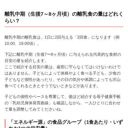
離乳中期（生後7～8ヶ月頃）の離乳食の量はどれく
らい？
離乳中期の離乳食は、1日に2回与える「2回食」になります（例
10:00、18:00頃）。
下記に離乳中期（生後7〜8ヶ月頃）に与えられる代表的な食材の
目安の量を紹介します。
ここで紹介する目安の量は、厳密に守らなくてはいけないわけで
はありません。子どもによって体格やよく食べる子ども、少食の
子どもなど個性があったり、その日の気分や体調によっても沢山
食べてくれるときとそうでないときなどがあります。
子どもの個性やペースを尊重して、後ほど紹介する母子健康手帳
の「乳幼児身体発育曲線」も確認しながら、一人ひとりに合わせ
て量を調整してみてくださいね。
「エネルギー源」の食品グループ（1食あたり・いず