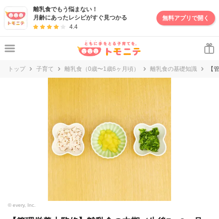
妊娠・出産・子育て情報サイト | トモニテ
離乳食でもう悩まない！
月齢にあったレシピがすぐ見つかる
無料アプリで開く
4.4
トップ
子育て
離乳食（0歳〜1歳6ヶ月頃）
離乳食の基礎知識
【
© every, Inc.