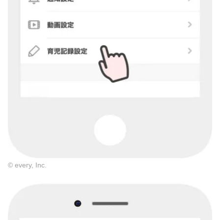
© every, Inc.