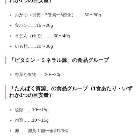
れか1つの目安量）
おかゆ（目安：7倍粥〜5倍粥）……50〜80g
食パン……15〜20g
うどん（ゆで）……30〜40g
いも類……20〜30g
「ビタミン・ミネラル源」の食品グループ
野菜や果物……20〜30g
「たんぱく質源」の食品グループ（1食あたり・いず
れか1つの目安量）
魚類……10〜15g
肉類……10〜15g
卵……卵黄１個〜全卵1/3個