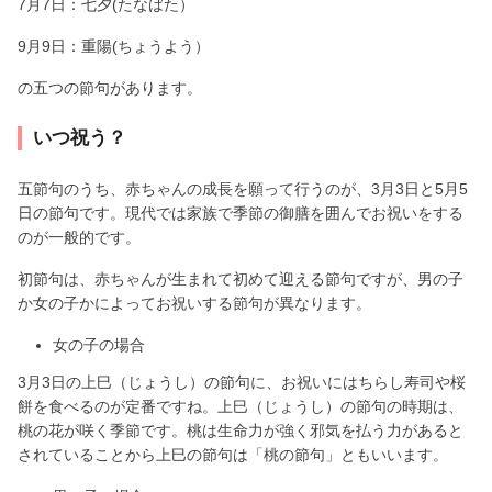
7月7日：七夕(たなばた）
9月9日：重陽(ちょうよう）
の五つの節句があります。
いつ祝う？
五節句のうち、赤ちゃんの成長を願って行うのが、3月3日と5月5
日の節句です。現代では家族で季節の御膳を囲んでお祝いをする
のが一般的です。
初節句は、赤ちゃんが生まれて初めて迎える節句ですが、男の子
か女の子かによってお祝いする節句が異なります。
女の子の場合
3月3日の上巳（じょうし）の節句に、お祝いにはちらし寿司や桜
餅を食べるのが定番ですね。上巳（じょうし）の節句の時期は、
桃の花が咲く季節です。桃は生命力が強く邪気を払う力があると
されていることから上巳の節句は「桃の節句」ともいいます。