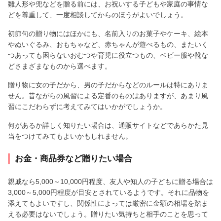
雛人形や兜などを贈る前には、お祝いする子どもや家庭の事情な
どを尊重して、一度相談してからのほうがよいでしょう。
初節句の贈り物にはほかにも、名前入りのお菓子やケーキ、絵本
やぬいぐるみ、おもちゃなど、赤ちゃんが遊べるもの、またいく
つあっても困らないおむつや育児に役立つもの、ベビー服や靴な
どさまざまなものから選べます。
贈り物に女の子だから、男の子だからなどのルールは特にありま
せん。昔ながらの風習による定番のものはありますが、あまり風
習にこだわらずに考えてみてはいかがでしょうか。
何があるか詳しく知りたい場合は、通販サイトなどであらかた見
当をつけてみてもよいかもしれません。
お金・商品券など贈りたい場合
親戚なら5,000～10,000円程度、友人や知人の子どもに贈る場合は
3,000～5,000円程度が目安とされているようです。それに品物を
添えてもよいですし、関係性によっては厳密に金額の相場を踏ま
える必要はないでしょう。贈りたい気持ちと相手のことを思って