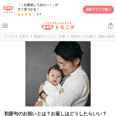
妊娠・出産・子育て情報サイト | トモニテ
「これ真似してみたい！」が
すぐ見つかる！
無料アプリで開く
4.4
トップ
子育て
家族のイベント・行事
初節句・ひな祭り・端午の節句
初節句のお祝いとは？お返しはどうしたらいい？