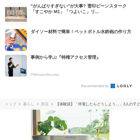
"がんばりすぎない"が大事? 雪印ビーンスターク
「すこやか M1」「つよいこ」リ...
ダイソー材料で簡単！ペットボトル水鉄砲の作り方
事例から学ぶ『特権アクセス管理』
PR(KeeperSecurity)
Recommended by
トップ
暮らし
防災
【体験談】「停電したらどうしよう…」3人の子