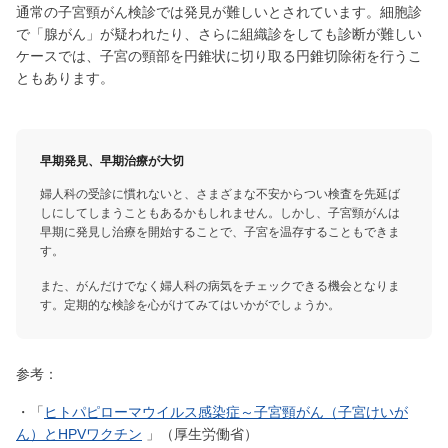
通常の子宮頸がん検診では発見が難しいとされています。細胞診
で「腺がん」が疑われたり、さらに組織診をしても診断が難しい
ケースでは、子宮の頸部を円錐状に切り取る円錐切除術を行うこ
ともあります。
早期発見、早期治療が大切
婦人科の受診に慣れないと、さまざまな不安からつい検査を先延ば
しにしてしまうこともあるかもしれません。しかし、子宮頸がんは
早期に発見し治療を開始することで、子宮を温存することもできま
す。
また、がんだけでなく婦人科の病気をチェックできる機会となりま
す。定期的な検診を心がけてみてはいかがでしょうか。
参考：
・「
ヒトパピローマウイルス感染症～子宮頸がん（子宮けいが
ん）とHPVワクチン
」（厚生労働省）