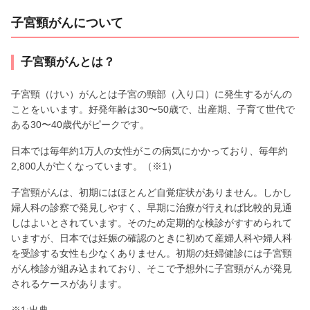
子宮頸がんについて
子宮頸がんとは？
子宮頸（けい）がんとは子宮の頸部（入り口）に発生するがんの
ことをいいます。好発年齢は30〜50歳で、出産期、子育て世代で
ある30〜40歳代がピークです。
日本では毎年約1万人の女性がこの病気にかかっており、毎年約
2,800人が亡くなっています。（※1）
子宮頸がんは、初期にはほとんど自覚症状がありません。しかし
婦人科の診察で発見しやすく、早期に治療が行えれば比較的見通
しはよいとされています。そのため定期的な検診がすすめられて
いますが、日本では妊娠の確認のときに初めて産婦人科や婦人科
を受診する女性も少なくありません。初期の妊婦健診には子宮頸
がん検診が組み込まれており、そこで予想外に子宮頸がんが発見
されるケースがあります。
※1:出典