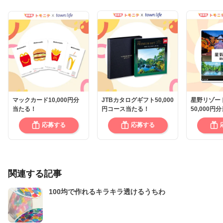
マックカード10,000円分
JTBカタログギフト50,000
星野リゾー
当たる！
円コース当たる！
50,000円
応募する
応募する
関連する記事
100均で作れるキラキラ透けるうちわ