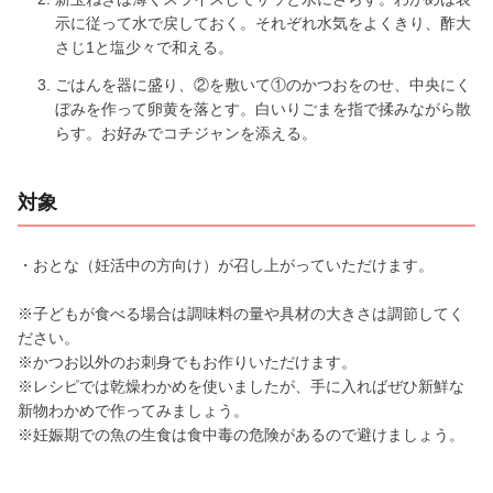
示に従って水で戻しておく。それぞれ水気をよくきり、酢大
さじ1と塩少々で和える。
ごはんを器に盛り、②を敷いて①のかつおをのせ、中央にく
ぼみを作って卵黄を落とす。白いりごまを指で揉みながら散
らす。お好みでコチジャンを添える。
対象
・おとな（妊活中の方向け）が召し上がっていただけます。
※子どもが食べる場合は調味料の量や具材の大きさは調節してく
ださい。
※かつお以外のお刺身でもお作りいただけます。
※レシピでは乾燥わかめを使いましたが、手に入ればぜひ新鮮な
新物わかめで作ってみましょう。
※妊娠期での魚の生食は食中毒の危険があるので避けましょう。