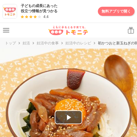
妊娠・出産・子育て情報サイト | トモニテ
子どもの成長にあった
役立つ情報が見つかる
無料アプリで開く
4.4
トップ
妊活
妊活中の食事
妊活中のレシピ
初かつおと新玉ねぎの
P