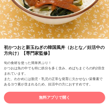
l
a
y
V
i
初かつおと新玉ねぎの韓国風丼（おとな／妊活中の
方向け）【専門家監修】
d
旬の食材を使った簡単丼ぶり！
e
かつおは魚の中でも特に鉄分を多く含み、めばちまぐろの約2倍含
まれています。
o
また、わかめには胎児・乳児の正常な発育に欠かせない栄養素で
あるヨウ素が含まれるため、妊活中の方におすすめです。
無料アプリで開く