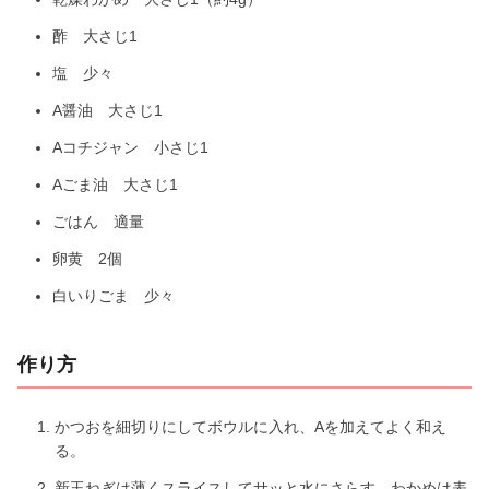
酢 大さじ1
塩 少々
A醤油 大さじ1
Aコチジャン 小さじ1
Aごま油 大さじ1
ごはん 適量
卵黄 2個
白いりごま 少々
作り方
かつおを細切りにしてボウルに入れ、Aを加えてよく和え
る。
新玉ねぎは薄くスライスしてサッと水にさらす。わかめは表