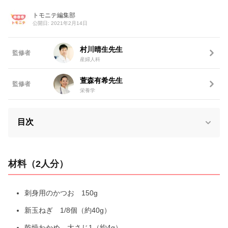
トモニテ編集部
公開日: 2021年2月14日
村川晴生先生
監修者
産婦人科
萱森有希先生
監修者
栄養学
目次
材料（2人分）
刺身用のかつお 150g
新玉ねぎ 1/8個（約40g）
乾燥わかめ 大さじ1（約4g）