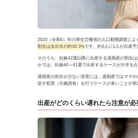
2023（令和5）年の厚生労働省の人口動態調査によ
割合は全出生の約30.3%
です。約3人に1人が出産
そのうち、妊娠42週以降に出産する過期産の割合は
かでは、妊娠40～41週で出産するケースが大半を
過期産の割合が少ない背景には、過期産ではママや
促す処置（分娩誘発）を行うケースが多いことが挙
出産がどのくらい遅れたら注意が必