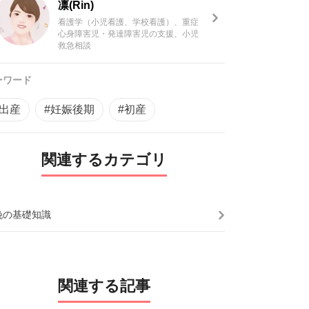
凛(Rin)
看護学（小児看護、学校看護）、重症
心身障害児・発達障害児の支援、小児
救急相談
ーワード
#出産
#妊娠後期
#初産
関連するカテゴリ
娩の基礎知識
関連する記事