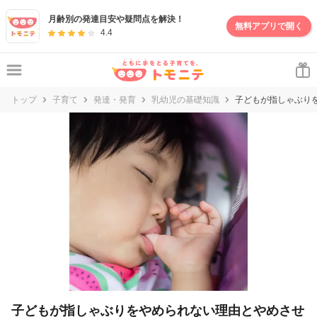
妊娠・出産・子育て情報サイト | トモニテ
月齢別の発達目安や疑問点を解決！
無料アプリで開く
4.4
トップ
子育て
発達・発育
乳幼児の基礎知識
子どもが指しゃぶり
子どもが指しゃぶりをやめられない理由とやめさせ