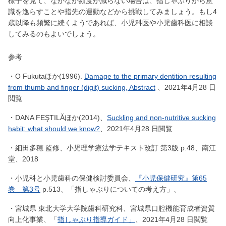
様子を見て、なかなか頻度が減らない場合は、指しゃぶりから意
識を逸らすことや指先の運動などから挑戦してみましょう。もし4
歳以降も頻繁に続くようであれば、小児科医や小児歯科医に相談
してみるのもよいでしょう。
参考
・O Fukutaほか(1996).
Damage to the primary dentition resulting
from thumb and finger (digit) sucking, Abstract
、2021年4月28 日
閲覧
・DANA FEŞTILĂほか(2014)、
Suckling and non-nutritive sucking
habit: what should we know?
、2021年4月28 日閲覧
・細田多穂 監修、小児理学療法学テキスト改訂 第3版 p.48、南江
堂、2018
・小児科と小児歯科の保健検討委員会、
『小児保健研究』第65
巻 第3号
p.513、「指しゃぶりについての考え方」、
・宮城県 東北大学大学院歯科研究科、宮城県口腔機能育成者資質
向上化事業、「
指しゃぶり指導ガイド」
、2021年4月28 日閲覧