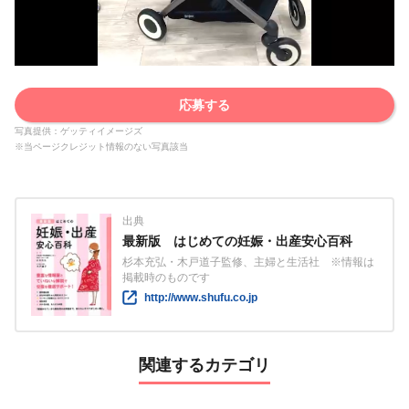
応募する
写真提供：ゲッティイメージズ
※当ページクレジット情報のない写真該当
出典
最新版 はじめての妊娠・出産安心百科
杉本充弘・木戸道子監修、主婦と生活社 ※情報は
掲載時のものです
http://www.shufu.co.jp
関連するカテゴリ