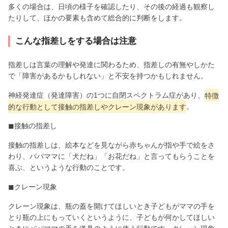
多くの場合は、日頃の様子を確認したり、その後の経過も観察し
たりして、ほかの要素も含めて総合的に判断をします。
こんな指差しをする場合は注意
指差しは言葉の理解や発達に関わるため、指差しの有無やしかた
で「障害があるかもしれない」と不安を持つかもしれません。
神経発達症（発達障害）の1つに自閉スペクトラム症があり、
特徴
的な行動として接触の指差しやクレーン現象があります
。
◼︎接触の指差し
接触の指差しは、絵本などを見ながら赤ちゃんが指や手で絵をさ
わり、パパママに「犬だね」「お花だね」と言ってもらうことを
喜ぶ、というような行動のことです。
◼︎クレーン現象
クレーン現象は、瓶の蓋を開けてほしいとき子どもがママの手を
とり瓶の上にもっていくというように、子どもが何かしてほしい