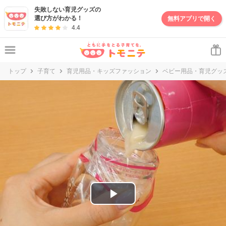
妊娠・出産・子育て情報サイト | トモニテ
失敗しない育児グッズの
選び方がわかる！
無料アプリで開く
4.4
トップ
子育て
育児用品・キッズファッション
ベビー用品・育児グッ
P