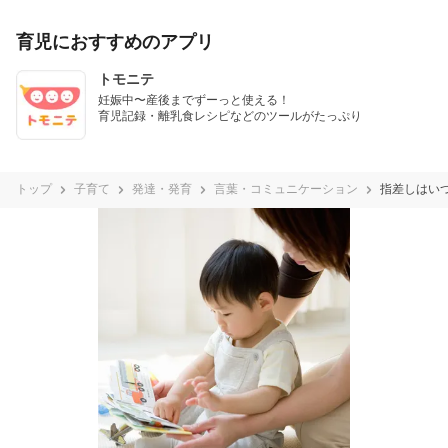
育児におすすめのアプリ
トモニテ
妊娠中〜産後までずーっと使える！

育児記録・離乳食レシピなどのツールがたっぷり
トップ
子育て
発達・発育
言葉・コミュニケーション
指差しはい