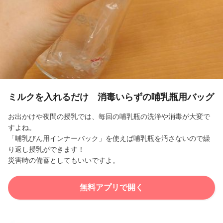
l
a
y
V
i
ミルクを入れるだけ 消毒いらずの哺乳瓶用バッグ
d
お出かけや夜間の授乳では、毎回の哺乳瓶の洗浄や消毒が大変で
すよね。
e
「哺乳びん用インナーバック」を使えば哺乳瓶を汚さないので繰
り返し授乳ができます！
o
災害時の備蓄としてもいいですよ。
無料アプリで開く